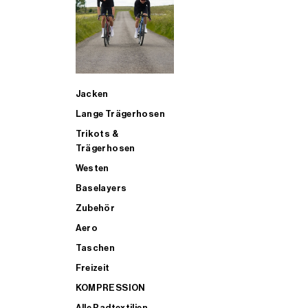
SUP
Jacken
ALLE TRIATHLONARTIKEL FÜR MÄNNER KAUFEN
Lange Trägerhosen
Trikots &
Trägerhosen
Westen
Baselayers
Zubehör
Aero
Taschen
Freizeit
KOMPRESSION
Alle Radtextilien