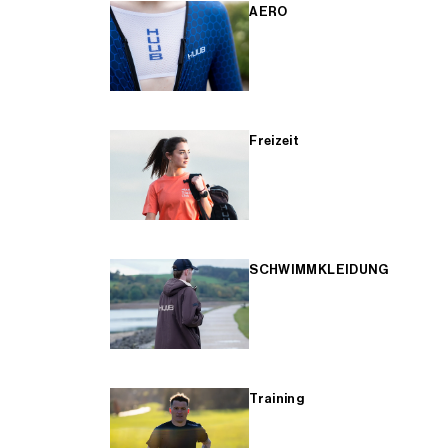
AERO
Freizeit
SCHWIMMKLEIDUNG
Training