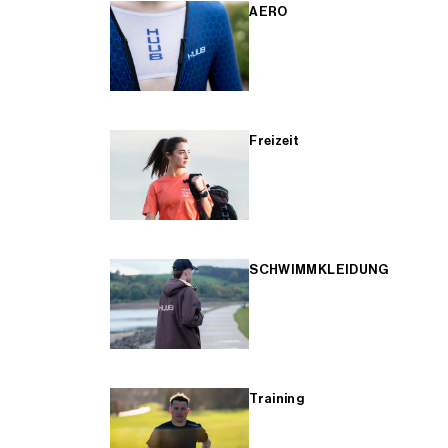
AERO
Freizeit
SCHWIMMKLEIDUNG
Training