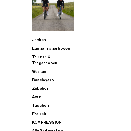
SUP
Jacken
ALLE TRIATHLONARTIKEL FÜR MÄNNER KAUFEN
Lange Trägerhosen
Trikots &
Trägerhosen
Westen
Baselayers
Zubehör
Aero
Taschen
Freizeit
KOMPRESSION
Alle Radtextilien