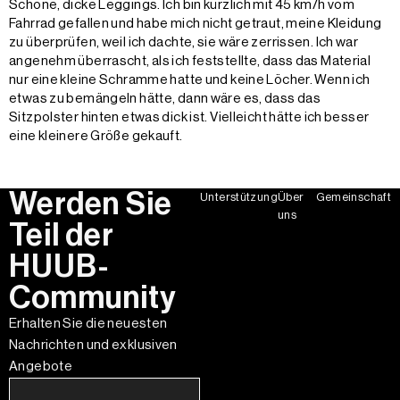
Schöne, dicke Leggings. Ich bin kürzlich mit 45 km/h vom
Fahrrad gefallen und habe mich nicht getraut, meine Kleidung
zu überprüfen, weil ich dachte, sie wäre zerrissen. Ich war
angenehm überrascht, als ich feststellte, dass das Material
nur eine kleine Schramme hatte und keine Löcher. Wenn ich
etwas zu bemängeln hätte, dann wäre es, dass das
Sitzpolster hinten etwas dick ist. Vielleicht hätte ich besser
eine kleinere Größe gekauft.
Werden Sie
Unterstützung
Über
Gemeinschaft
uns
Teil der
HUUB-
Community
Erhalten Sie die neuesten
Nachrichten und exklusiven
Angebote