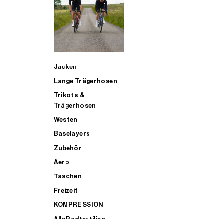
SUP
Jacken
ALLE TRIATHLONARTIKEL FÜR MÄNNER KAUFEN
Lange Trägerhosen
Trikots &
Trägerhosen
Westen
Baselayers
Zubehör
Aero
Taschen
Freizeit
KOMPRESSION
Alle Radtextilien