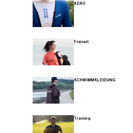
AERO
Freizeit
SCHWIMMKLEIDUNG
Training