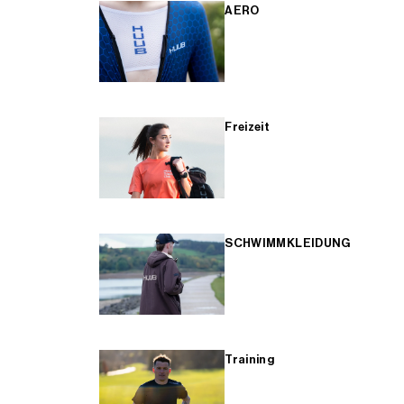
AERO
Freizeit
SCHWIMMKLEIDUNG
Training