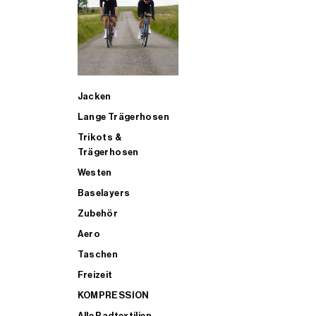
SUP
Jacken
ALLE TRIATHLONARTIKEL FÜR MÄNNER KAUFEN
Lange Trägerhosen
Trikots &
Trägerhosen
Westen
Baselayers
Zubehör
Aero
Taschen
Freizeit
KOMPRESSION
Alle Radtextilien