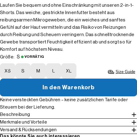
Laufen Sie bequem und ohne Einschränkung mit unseren 2-in-1-
Shorts. Das weiche, gestrickte Innenfutter besteht aus
reibungsarmen Mikrogeweben, die ein weiches und sanftes
Gefühl auf der Haut vermitteln und das Risiko von Reizungen
durch Reibung und Scheuern verringern. Das schnelltrocknende
Gewebe transportiert Feuchtigkeit effizient ab und sorgt so für
Komfort auf höchstem Niveau.
S
Größe:
VORRÄTIG
XS
S
M
L
XL
Size Guide
In den Warenkorb
Keine versteckten Gebühren – keine zusätzlichen Tarife oder
Steuern bei der Lieferung.
Beschreibung
Merkmale und Vorteile
Versand & Rücksendungen
Das könnte Sie auch interessieren