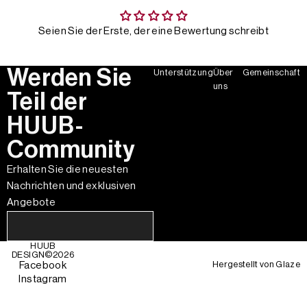
Seien Sie der Erste, der eine Bewertung schreibt
Werden Sie
Unterstützung
Über
Gemeinschaft
uns
Teil der
HUUB-
Community
Erhalten Sie die neuesten
Nachrichten und exklusiven
Angebote
HUUB
DESIGN©
2026
Hergestellt von
Glaze
Facebook
Instagram