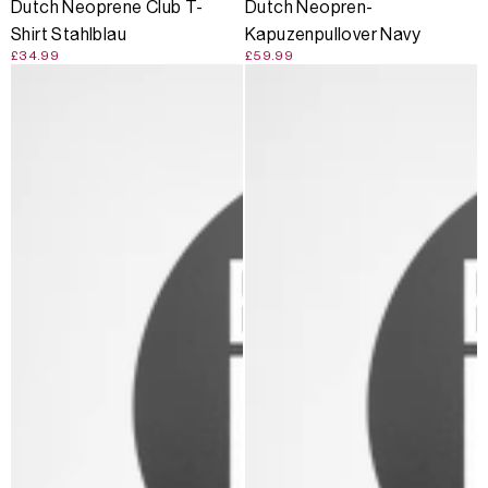
Dutch Neoprene Club T-
Dutch Neopren-
Shirt Stahlblau
Kapuzenpullover Navy
£34.99
£59.99