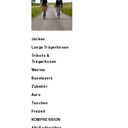
SUP
Jacken
ALLE TRIATHLONARTIKEL FÜR MÄNNER KAUFEN
Lange Trägerhosen
Trikots &
Trägerhosen
Westen
Baselayers
Zubehör
Aero
Taschen
Freizeit
KOMPRESSION
Alle Radtextilien