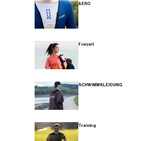
AERO
Freizeit
SCHWIMMKLEIDUNG
Training