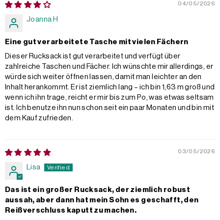
04/05/2026
Joanna H
Eine gut verarbeitete Tasche mit vielen Fächern
Dieser Rucksack ist gut verarbeitet und verfügt über
zahlreiche Taschen und Fächer. Ich wünschte mir allerdings, er
würde sich weiter öffnen lassen, damit man leichter an den
Inhalt herankommt. Er ist ziemlich lang – ich bin 1,63 m groß und
wenn ich ihn trage, reicht er mir bis zum Po, was etwas seltsam
ist. Ich benutze ihn nun schon seit ein paar Monaten und bin mit
dem Kauf zufrieden.
03/05/2026
Lisa
Das ist ein großer Rucksack, der ziemlich robust
aussah, aber dann hat mein Sohn es geschafft, den
Reißverschluss kaputt zu machen.