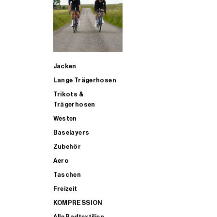
SUP
Jacken
ALLE TRIATHLONARTIKEL FÜR MÄNNER KAUFEN
Lange Trägerhosen
Trikots &
Trägerhosen
Westen
Baselayers
Zubehör
Aero
Taschen
Freizeit
KOMPRESSION
Alle Radtextilien