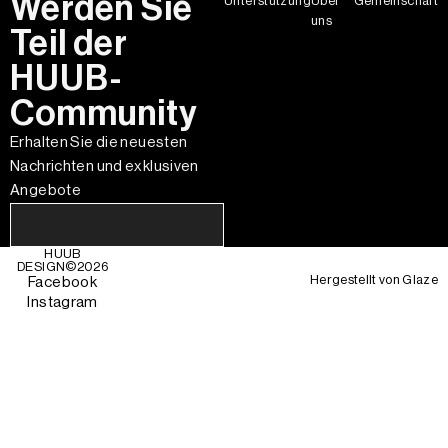
Werden Sie
Unterstützung
Über
Gemeinschaft
uns
Teil der
HUUB-
Community
Erhalten Sie die neuesten
Nachrichten und exklusiven
Angebote
HUUB
DESIGN©
2026
Hergestellt von
Glaze
Facebook
Instagram