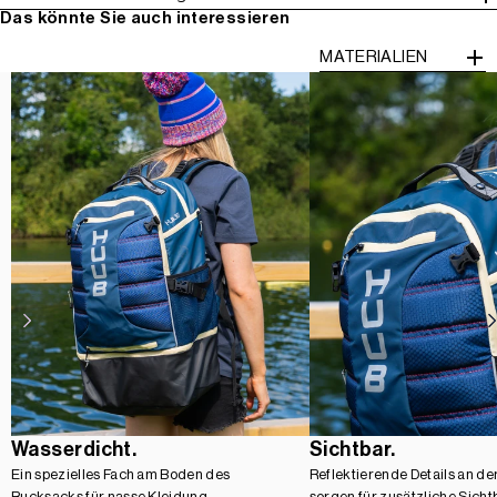
Das könnte Sie auch interessieren
MATERIALIEN
Wasserdicht.
Sichtbar.
Ein spezielles Fach am Boden des
Reflektierende Details an d
Rucksacks für nasse Kleidung,
sorgen für zusätzliche Sicht