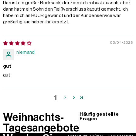
Das ist ein großer Rucksack, der ziemlich robust aussah, aber
dann hat mein Sohn den Reißverschluss kaputt gemacht. Ich
habe mich an HUUB gewandt und der Kundenservice war
großartig, sie haben ihn ersetzt.
03/04/2026
niemand
gut
gut
1
2
Weihnachts-
Häufig gestellte
Fragen
Tagesangebote