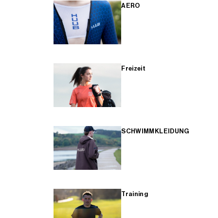
AERO
Freizeit
SCHWIMMKLEIDUNG
Training