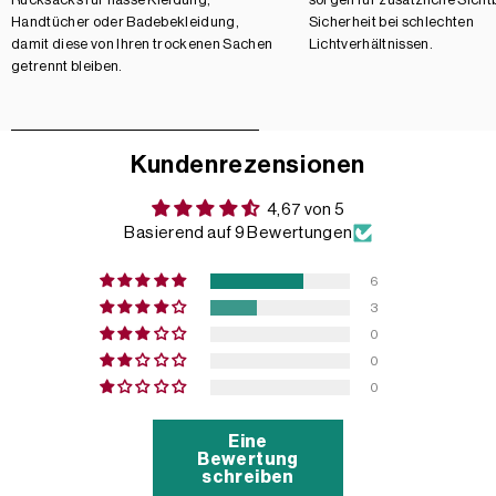
Handtücher oder Badebekleidung,
Sicherheit bei schlechten
damit diese von Ihren trockenen Sachen
Lichtverhältnissen.
getrennt bleiben.
Kundenrezensionen
4,67 von 5
Basierend auf 9 Bewertungen
6
3
0
0
0
Eine
Bewertung
schreiben