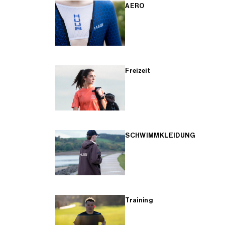
AERO
Freizeit
SCHWIMMKLEIDUNG
Training