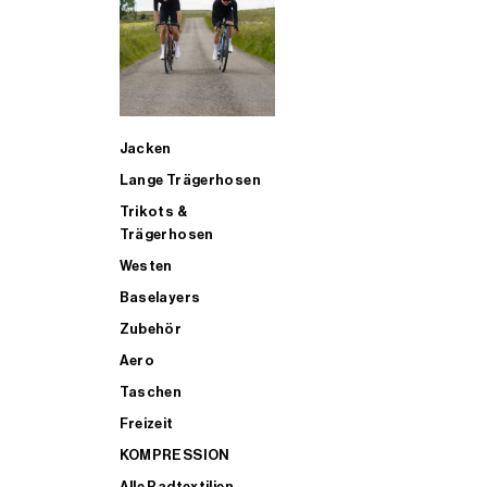
SUP
Jacken
ALLE TRIATHLONARTIKEL FÜR MÄNNER KAUFEN
Lange Trägerhosen
Trikots &
Trägerhosen
Westen
Baselayers
Zubehör
Aero
Taschen
Freizeit
KOMPRESSION
Alle Radtextilien