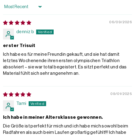
Sort by
06/09/2026
denniz b
erster Trisuit
Ich habe es für meine Freundin gekauft, und sie hat damit
letztes Wochenende ihren ersten olympischen Triathlon
absolviert – sie war total begeistert. Es sitzt perfekt und das
Material fühlt sich sehr angenehm an.
09/01/2025
Tami
Ich habe in meiner Altersklasse gewonnen.
Die Größe ist perfekt für mich und ich habe mich sowohl beim
Radfahren als auch beim Laufen großartig gefühlt!!! Ich habe