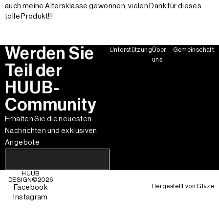
auch meine Altersklasse gewonnen, vielen Dank für dieses
tolle Produkt!!!
Werden Sie
Unterstützung
Über
Gemeinschaft
uns
Teil der
HUUB-
Community
Erhalten Sie die neuesten
Nachrichten und exklusiven
Angebote
HUUB
DESIGN©
2026
Hergestellt von
Glaze
Facebook
Instagram