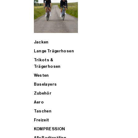
SUP
Jacken
ALLE TRIATHLONARTIKEL FÜR MÄNNER KAUFEN
Lange Trägerhosen
Trikots &
Trägerhosen
Westen
Baselayers
Zubehör
Aero
Taschen
Freizeit
KOMPRESSION
Alle Radtextilien