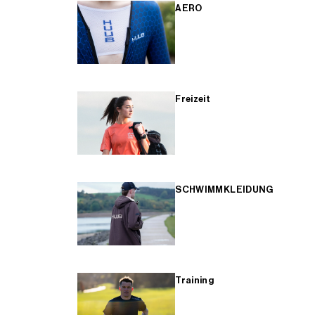
AERO
Freizeit
SCHWIMMKLEIDUNG
Training