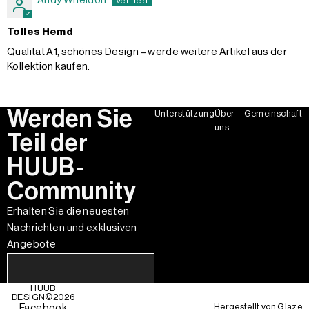
Andy Wheldon
Tolles Hemd
Qualität A1, schönes Design – werde weitere Artikel aus der
Kollektion kaufen.
Werden Sie
Unterstützung
Über
Gemeinschaft
uns
Teil der
HUUB-
Community
Erhalten Sie die neuesten
Nachrichten und exklusiven
Angebote
HUUB
DESIGN©
2026
Hergestellt von
Glaze
Facebook