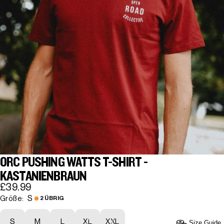
ORC PUSHING WATTS T-SHIRT -
KASTANIENBRAUN
£39.99
S
Größe:
2 ÜBRIG
S
M
L
XL
XXL
Size Guide