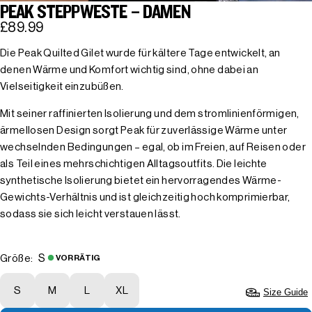
PEAK STEPPWESTE – DAMEN
£89.99
Die Peak Quilted Gilet wurde für kältere Tage entwickelt, an
denen Wärme und Komfort wichtig sind, ohne dabei an
Vielseitigkeit einzubüßen.
Mit seiner raffinierten Isolierung und dem stromlinienförmigen,
ärmellosen Design sorgt Peak für zuverlässige Wärme unter
wechselnden Bedingungen – egal, ob im Freien, auf Reisen oder
als Teil eines mehrschichtigen Alltagsoutfits. Die leichte
synthetische Isolierung bietet ein hervorragendes Wärme-
Gewichts-Verhältnis und ist gleichzeitig hoch komprimierbar,
sodass sie sich leicht verstauen lässt.
S
Größe:
VORRÄTIG
S
M
L
XL
Size Guide