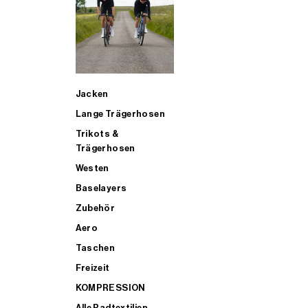
SUP
Jacken
ALLE TRIATHLONARTIKEL FÜR MÄNNER KAUFEN
Lange Trägerhosen
Trikots &
Trägerhosen
Westen
Baselayers
Zubehör
Aero
Taschen
Freizeit
KOMPRESSION
Alle Radtextilien