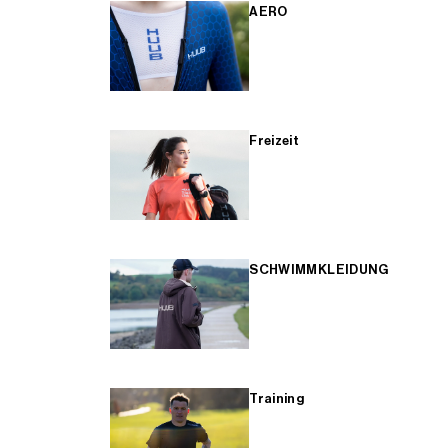
AERO
Freizeit
SCHWIMMKLEIDUNG
Training