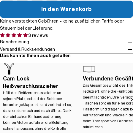
In den Warenkorb
Keine versteckten Gebühren – keine zusätzlichen Tarife oder
Steuern bei der Lieferung.
3 reviews
Beschreibung
Versand & Rücksendungen
Das könnte Ihnen auch gefallen
Cam-Lock-
Verbundene Gesäß
Reißverschlusszieher
Das Gesamtgewicht des Trik
reduziert, ohne die Funktiona
Hält den Reißverschluss sicher an
beeinträchtigen. Drei versc
seinem Platz, sobald der Schieber
Taschen sorgen für eine kö
heruntergeklappt ist, und verhindert so,
Passform und tragen dazu be
dass er sich nach und nach öffnet. Dank
Verrutschen und Wackeln d
der einfachen Einhandbedienung
beim Transport von Fahrutens
können Motorradfahrer die Belüftung
minimieren.
schnell anpassen, ohne die Kontrolle