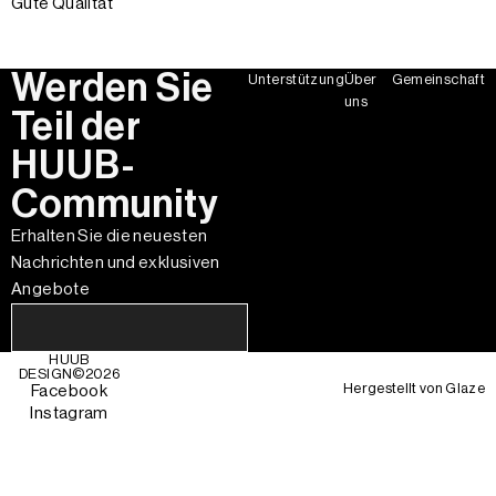
Gute Qualität
Werden Sie
Unterstützung
Über
Gemeinschaft
uns
Teil der
HUUB-
Community
Erhalten Sie die neuesten
Nachrichten und exklusiven
Angebote
HUUB
DESIGN©
2026
Hergestellt von
Glaze
Facebook
Instagram