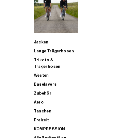
SUP
Jacken
ALLE TRIATHLONARTIKEL FÜR MÄNNER KAUFEN
Lange Trägerhosen
Trikots &
Trägerhosen
Westen
Baselayers
Zubehör
Aero
Taschen
Freizeit
KOMPRESSION
Alle Radtextilien