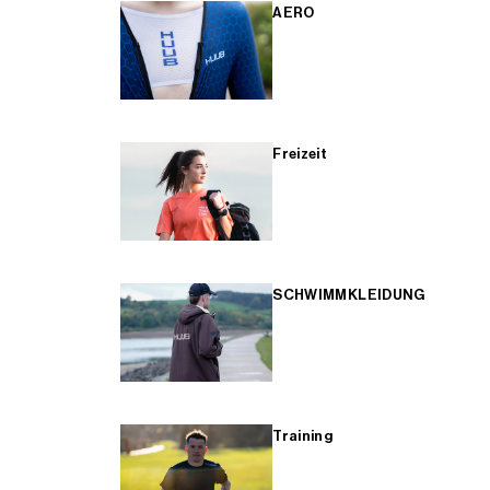
AERO
Freizeit
SCHWIMMKLEIDUNG
Training