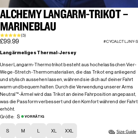
ALCHEMY LANGARM-TRIKOT –
MARINEBLAU
(3)
£99.99
#CYCALCTLJNY-S
Langärmeliges Thermal-Jersey
Unser Langarm-Thermotrikot besteht aus hochelastischen Vier-
Wege-Stretch-Thermomaterialien, die das Trikot eng anliegend
und stylisch aussehen lassen, während sie dich auf deiner Fahrt
warm und bequem halten. Durch die Verwendung unserer Arms
Neutral™-Ärmel wird das Trikot an deine Fahrposition angepasst,
was die Passform verbessert und den Komfort während der Fahrt
erhöht.
S
Größe:
VORRÄTIG
S
M
L
XL
XXL
Size Guide