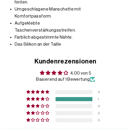
hinten.
Umgeschlagene Manschette mit
Komfortpassform.
Aufgeklebte
Taschenverstärkungsstreifen.
Farblich abgestimmte Nähte.
Das Silikon an der Taille
Kundenrezensionen
4,00 von 5
Basierend auf 1 Bewertung
0
1
0
0
0