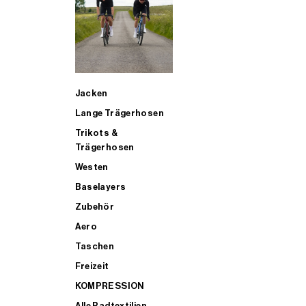
SUP
Jacken
ALLE TRIATHLONARTIKEL FÜR MÄNNER KAUFEN
Lange Trägerhosen
Trikots &
Trägerhosen
Westen
Baselayers
Zubehör
Aero
Taschen
Freizeit
KOMPRESSION
Alle Radtextilien