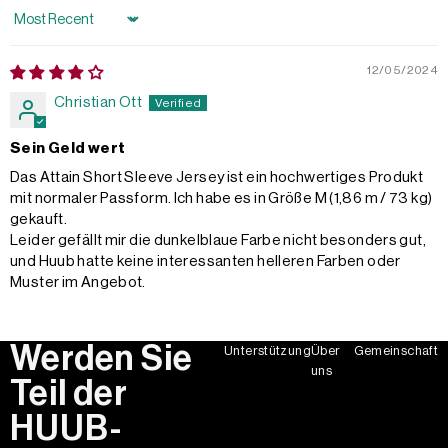
Sort by
12/05/2024
Christian Ott
Sein Geld wert
Das Attain Short Sleeve Jersey ist ein hochwertiges Produkt
mit normaler Passform. Ich habe es in Größe M (1,86 m / 73 kg)
gekauft.
Leider gefällt mir die dunkelblaue Farbe nicht besonders gut,
und Huub hatte keine interessanten helleren Farben oder
Muster im Angebot.
Werden Sie
Unterstützung
Über
Gemeinschaft
uns
Teil der
HUUB-