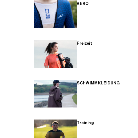
AERO
Freizeit
SCHWIMMKLEIDUNG
Training