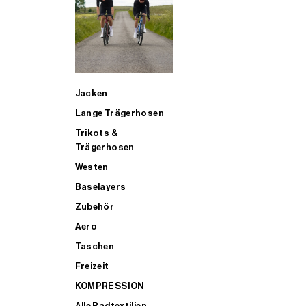
SUP
Jacken
ALLE TRIATHLONARTIKEL FÜR MÄNNER KAUFEN
Lange Trägerhosen
Trikots &
Trägerhosen
Westen
Baselayers
Zubehör
Aero
Taschen
Freizeit
KOMPRESSION
Alle Radtextilien