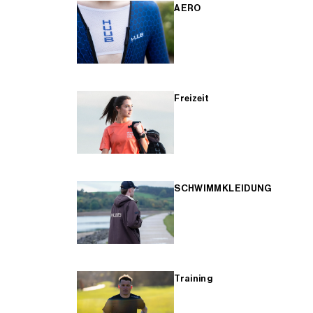
AERO
Freizeit
SCHWIMMKLEIDUNG
Training