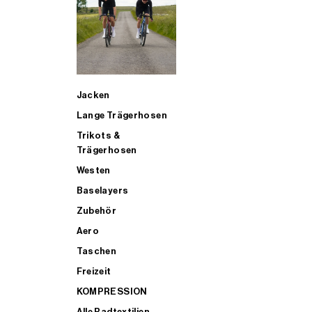
SUP
Jacken
ALLE TRIATHLONARTIKEL FÜR MÄNNER KAUFEN
Lange Trägerhosen
Trikots &
Trägerhosen
Westen
Baselayers
Zubehör
Aero
Taschen
Freizeit
KOMPRESSION
Alle Radtextilien