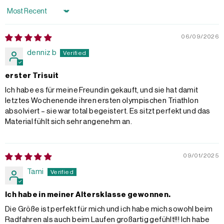
Sort by
06/09/2026
denniz b
erster Trisuit
Ich habe es für meine Freundin gekauft, und sie hat damit
letztes Wochenende ihren ersten olympischen Triathlon
absolviert – sie war total begeistert. Es sitzt perfekt und das
Material fühlt sich sehr angenehm an.
09/01/2025
Tami
Ich habe in meiner Altersklasse gewonnen.
Die Größe ist perfekt für mich und ich habe mich sowohl beim
Radfahren als auch beim Laufen großartig gefühlt!!! Ich habe