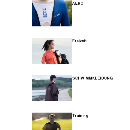
AERO
Freizeit
SCHWIMMKLEIDUNG
Training