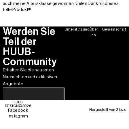
auch meine Altersklasse gewonnen, vielen Dank für dieses
tolle Produkt!!!
Werden Sie
Unterstützung
Über
Gemeinschaft
uns
Teil der
HUUB-
Community
Erhalten Sie die neuesten
Nachrichten und exklusiven
Angebote
HUUB
DESIGN©
2026
Hergestellt von
Glaze
Facebook
Instagram