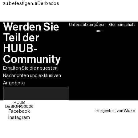
zu befestigen. #Derbados
Werden Sie
Unterstützung
Über
Gemeinschaft
uns
Teil der
HUUB-
Community
Erhalten Sie die neuesten
Nachrichten und exklusiven
Angebote
HUUB
DESIGN©
2026
Hergestellt von
Glaze
Facebook
Instagram