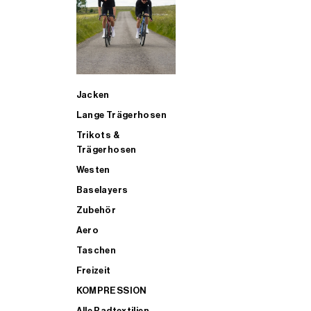
SUP
Jacken
ALLE TRIATHLONARTIKEL FÜR MÄNNER KAUFEN
Lange Trägerhosen
Trikots &
Trägerhosen
Westen
Baselayers
Zubehör
Aero
Taschen
Freizeit
KOMPRESSION
Alle Radtextilien