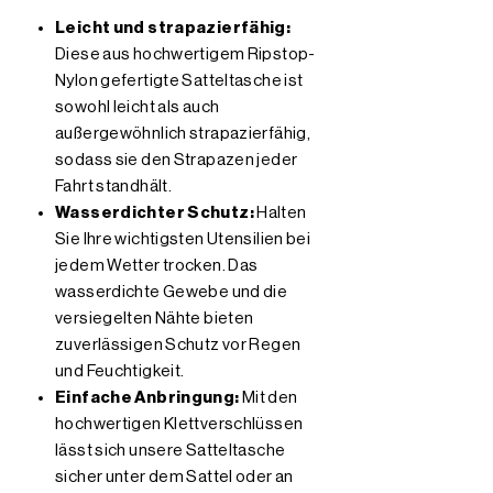
Leicht und strapazierfähig:
Diese aus hochwertigem Ripstop-
Nylon gefertigte Satteltasche ist
sowohl leicht als auch
außergewöhnlich strapazierfähig,
sodass sie den Strapazen jeder
Fahrt standhält.
Wasserdichter Schutz:
Halten
Sie Ihre wichtigsten Utensilien bei
jedem Wetter trocken. Das
wasserdichte Gewebe und die
versiegelten Nähte bieten
zuverlässigen Schutz vor Regen
und Feuchtigkeit.
Einfache Anbringung:
Mit den
hochwertigen Klettverschlüssen
lässt sich unsere Satteltasche
sicher unter dem Sattel oder an