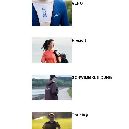
AERO
Freizeit
SCHWIMMKLEIDUNG
Training