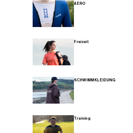
AERO
Freizeit
SCHWIMMKLEIDUNG
Training