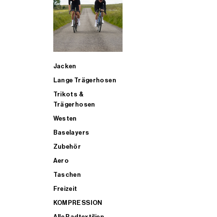
SUP
Jacken
ALLE TRIATHLONARTIKEL FÜR MÄNNER KAUFEN
Lange Trägerhosen
Trikots &
Trägerhosen
Westen
Baselayers
Zubehör
Aero
Taschen
Freizeit
KOMPRESSION
Alle Radtextilien