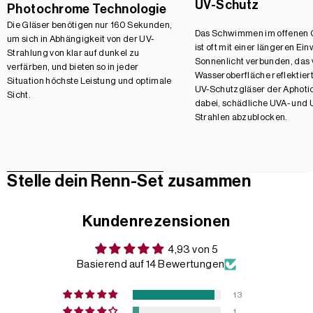
UV-Schutz
Photochrome Technologie
Die Gläser benötigen nur 160 Sekunden,
Das Schwimmen im offenen
um sich in Abhängigkeit von der UV-
ist oft mit einer längeren Ei
Strahlung von klar auf dunkel zu
Sonnenlicht verbunden, das 
verfärben, und bieten so in jeder
Wasseroberfläche reflektiert
Situation höchste Leistung und optimale
UV-Schutzgläser der Aphotic
Sicht.
dabei, schädliche UVA- und 
Strahlen abzublocken.
Stelle dein Renn-Set zusammen
Kundenrezensionen
4,93 von 5
Basierend auf 14 Bewertungen
13
1