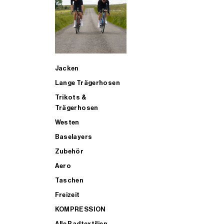
SUP
Jacken
ALLE TRIATHLONARTIKEL FÜR MÄNNER KAUFEN
Lange Trägerhosen
Trikots &
Trägerhosen
Westen
Baselayers
Zubehör
Aero
Taschen
Freizeit
KOMPRESSION
Alle Radtextilien