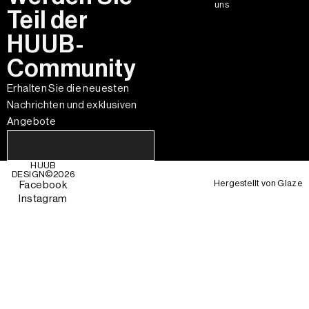
uns
Teil der
HUUB-
Community
Erhalten Sie die neuesten
Nachrichten und exklusiven
Angebote
HUUB
DESIGN©
2026
Hergestellt von
Glaze
Facebook
Instagram