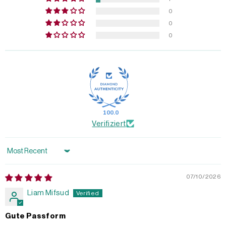
0
0
0
100.0
Verifiziert
Sort by
07/10/2026
Liam Mifsud
Gute Passform