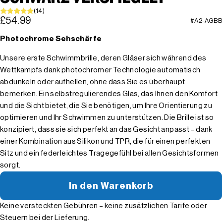
(14)
£54.99
#A2-AGBB
Photochrome Sehschärfe
Unsere erste Schwimmbrille, deren Gläser sich während des
Wettkampfs dank photochromer Technologie automatisch
abdunkeln oder aufhellen, ohne dass Sie es überhaupt
bemerken. Ein selbstregulierendes Glas, das Ihnen den Komfort
und die Sicht bietet, die Sie benötigen, um Ihre Orientierung zu
optimieren und Ihr Schwimmen zu unterstützen. Die Brille ist so
konzipiert, dass sie sich perfekt an das Gesicht anpasst – dank
einer Kombination aus Silikon und TPR, die für einen perfekten
Sitz und ein federleichtes Tragegefühl bei allen Gesichtsformen
sorgt.
In den Warenkorb
Keine versteckten Gebühren – keine zusätzlichen Tarife oder
Steuern bei der Lieferung.