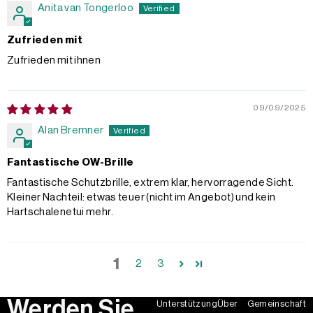
Anita van Tongerloo
Zufrieden mit
Zufrieden mit ihnen
09/09/2025
Alan Bremner
Fantastische OW-Brille
Fantastische Schutzbrille, extrem klar, hervorragende Sicht.
Kleiner Nachteil: etwas teuer (nicht im Angebot) und kein
Hartschalenetui mehr.
1
2
3
Werden Sie
Unterstützung
Über
Gemeinschaft