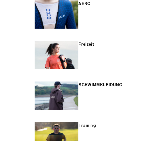
AERO
Freizeit
SCHWIMMKLEIDUNG
Training