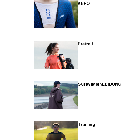
AERO
Freizeit
SCHWIMMKLEIDUNG
Training