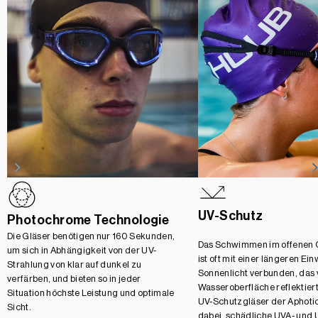
UV-Schutz
Photochrome Technologie
Die Gläser benötigen nur 160 Sekunden,
Das Schwimmen im offenen
um sich in Abhängigkeit von der UV-
ist oft mit einer längeren Ei
Strahlung von klar auf dunkel zu
Sonnenlicht verbunden, das 
verfärben, und bieten so in jeder
Wasseroberfläche reflektiert
Situation höchste Leistung und optimale
UV-Schutzgläser der Aphotic
Sicht.
dabei, schädliche UVA- und 