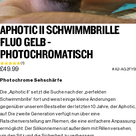
APHOTIC II SCHWIMMBRILLE
FLUO GELB -
PHOTOCHROMATISCH
(1)
£49.99
#A2-AG2FYB
Photochrome Sehschärfe
Die „Aphotic II“ setzt die Suche nach der „perfekten
Schwimmbrille“ fort und weist einige kleine Änderungen
gegenüber unserem Bestseller der letzten 10 Jahre, der Aphotic,
auf. Die zweite Generation verfügt nun über eine
Ratschenverstellung am Riemen, die eine einfachere Anpassung
ermöglicht. Der Silikonriemen ist außerdem mit Rillen versehen,
um den Sitz und die Sicherheit zu verbessern.