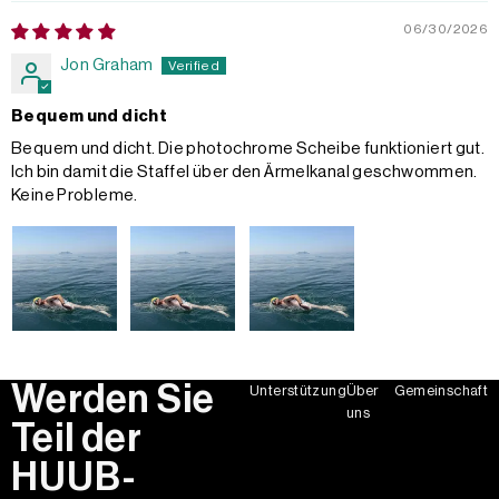
06/30/2026
Jon Graham
Bequem und dicht
Bequem und dicht. Die photochrome Scheibe funktioniert gut.
Ich bin damit die Staffel über den Ärmelkanal geschwommen.
Keine Probleme.
Werden Sie
Unterstützung
Über
Gemeinschaft
uns
Teil der
HUUB-