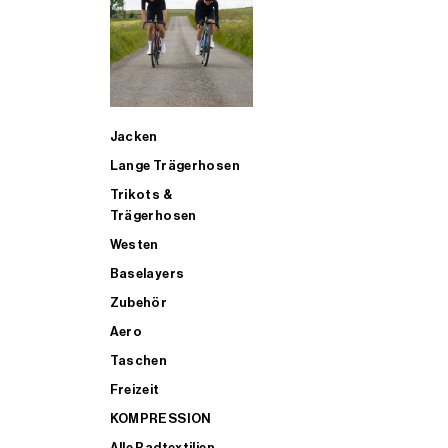
SUP
Jacken
ALLE TRIATHLONARTIKEL FÜR MÄNNER KAUFEN
Lange Trägerhosen
Trikots &
Trägerhosen
Westen
Baselayers
Zubehör
Aero
Taschen
Freizeit
KOMPRESSION
Alle Radtextilien