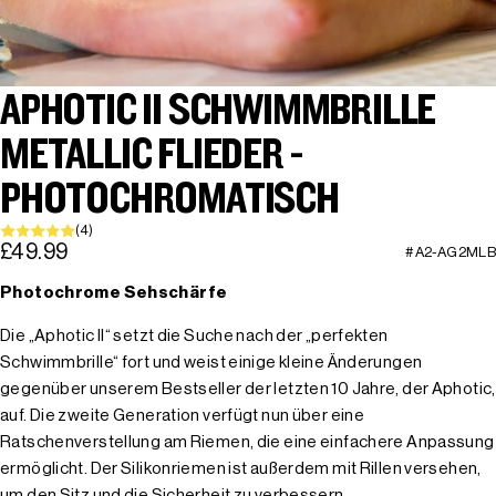
APHOTIC II SCHWIMMBRILLE
METALLIC FLIEDER -
PHOTOCHROMATISCH
(4)
£49.99
#A2-AG2MLB
Photochrome Sehschärfe
Die „Aphotic II“ setzt die Suche nach der „perfekten
Schwimmbrille“ fort und weist einige kleine Änderungen
gegenüber unserem Bestseller der letzten 10 Jahre, der Aphotic,
auf. Die zweite Generation verfügt nun über eine
Ratschenverstellung am Riemen, die eine einfachere Anpassung
ermöglicht. Der Silikonriemen ist außerdem mit Rillen versehen,
um den Sitz und die Sicherheit zu verbessern.