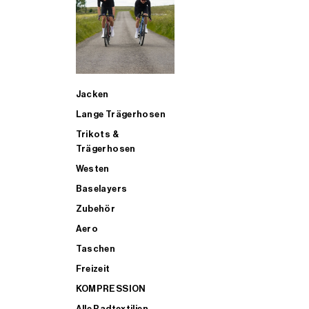
SUP
Jacken
ALLE TRIATHLONARTIKEL FÜR MÄNNER KAUFEN
Lange Trägerhosen
Trikots &
Trägerhosen
Westen
Baselayers
Zubehör
Aero
Taschen
Freizeit
KOMPRESSION
Alle Radtextilien