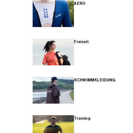
AERO
Freizeit
SCHWIMMKLEIDUNG
Training