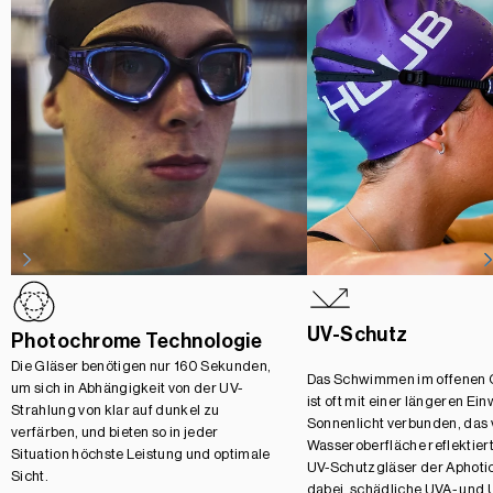
UV-Schutz
Photochrome Technologie
Die Gläser benötigen nur 160 Sekunden,
Das Schwimmen im offenen
um sich in Abhängigkeit von der UV-
ist oft mit einer längeren Ei
Strahlung von klar auf dunkel zu
Sonnenlicht verbunden, das 
verfärben, und bieten so in jeder
Wasseroberfläche reflektiert
Situation höchste Leistung und optimale
UV-Schutzgläser der Aphotic
Sicht.
dabei, schädliche UVA- und 