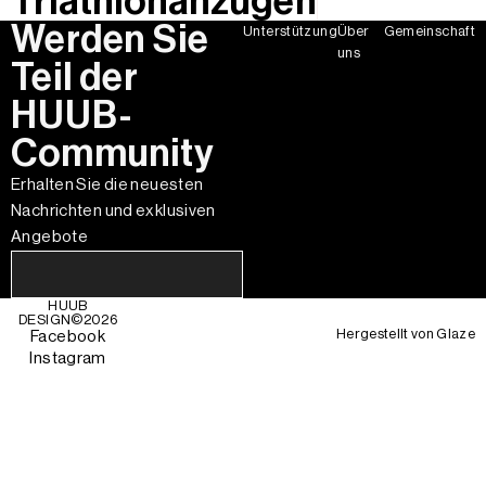
Triathlonanzügen
Werden Sie
Unterstützung
Über
Gemeinschaft
uns
Teil der
HUUB-
Community
Erhalten Sie die neuesten
Nachrichten und exklusiven
Angebote
HUUB
DESIGN©
2026
Hergestellt von
Glaze
Facebook
Instagram