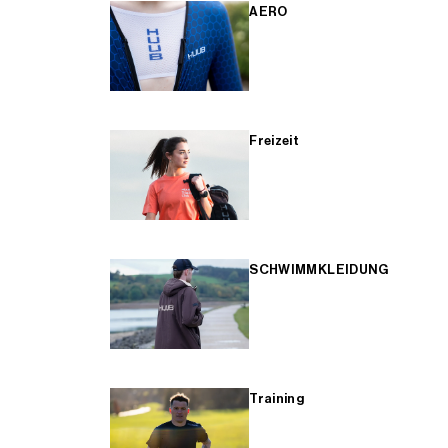
AERO
Freizeit
SCHWIMMKLEIDUNG
Training