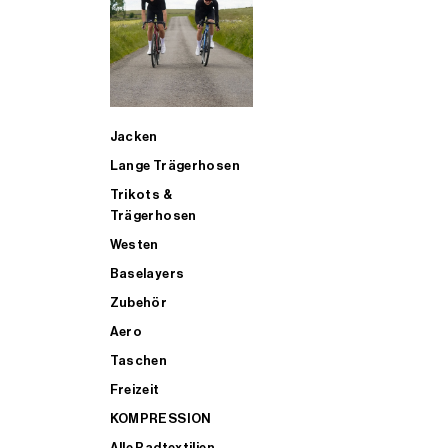
SUP
Jacken
ALLE TRIATHLONARTIKEL FÜR MÄNNER KAUFEN
Lange Trägerhosen
Trikots &
Trägerhosen
Westen
Baselayers
Zubehör
Aero
Taschen
Freizeit
KOMPRESSION
Alle Radtextilien