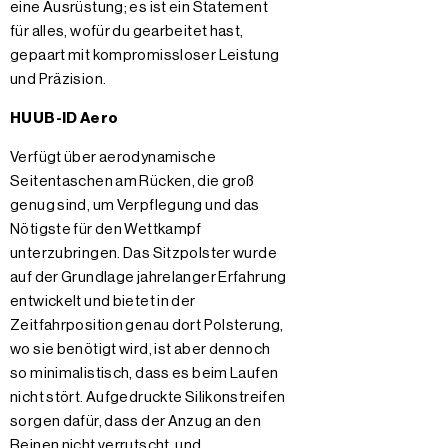
eine Ausrüstung; es ist ein Statement
für alles, wofür du gearbeitet hast,
gepaart mit kompromissloser Leistung
und Präzision.
HUUB-ID Aero
Verfügt über aerodynamische
Seitentaschen am Rücken, die groß
genug sind, um Verpflegung und das
Nötigste für den Wettkampf
unterzubringen. Das Sitzpolster wurde
auf der Grundlage jahrelanger Erfahrung
entwickelt und bietet in der
Zeitfahrposition genau dort Polsterung,
wo sie benötigt wird, ist aber dennoch
so minimalistisch, dass es beim Laufen
nicht stört. Aufgedruckte Silikonstreifen
sorgen dafür, dass der Anzug an den
Beinen nicht verrutscht, und