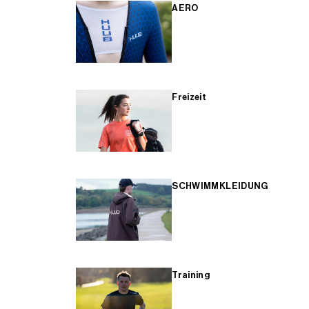
AERO
Freizeit
SCHWIMMKLEIDUNG
Training