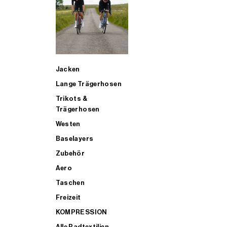
SUP
Jacken
ALLE TRIATHLONARTIKEL FÜR MÄNNER KAUFEN
Lange Trägerhosen
Trikots &
Trägerhosen
Westen
Baselayers
Zubehör
Aero
Taschen
Freizeit
KOMPRESSION
Alle Radtextilien