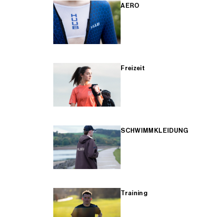
AERO
Freizeit
SCHWIMMKLEIDUNG
Training