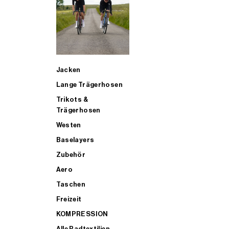
SUP
Jacken
ALLE TRIATHLONARTIKEL FÜR MÄNNER KAUFEN
Lange Trägerhosen
Trikots &
Trägerhosen
Westen
Baselayers
Zubehör
Aero
Taschen
Freizeit
KOMPRESSION
Alle Radtextilien