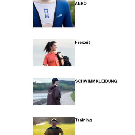
AERO
Freizeit
SCHWIMMKLEIDUNG
Training