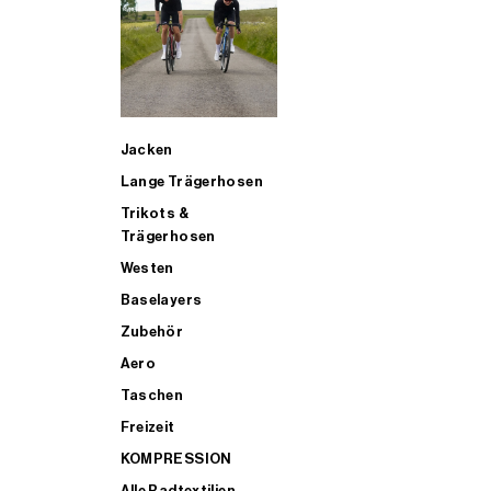
SUP
Jacken
ALLE TRIATHLONARTIKEL FÜR MÄNNER KAUFEN
Lange Trägerhosen
Trikots &
Trägerhosen
Westen
Baselayers
Zubehör
Aero
Taschen
Freizeit
KOMPRESSION
Alle Radtextilien