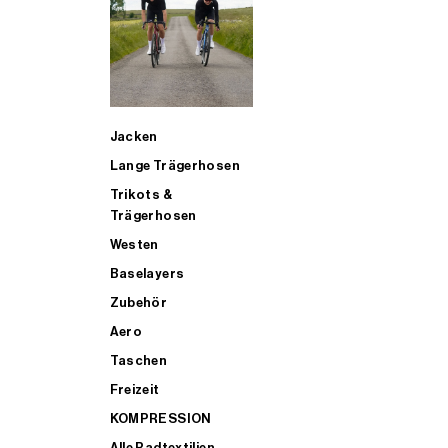
SUP
Jacken
ALLE TRIATHLONARTIKEL FÜR MÄNNER KAUFEN
Lange Trägerhosen
Trikots &
Trägerhosen
Westen
Baselayers
Zubehör
Aero
Taschen
Freizeit
KOMPRESSION
Alle Radtextilien