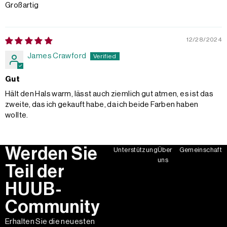
Großartig
12/28/2024
James Crawford
Gut
Hält den Hals warm, lässt auch ziemlich gut atmen, es ist das
zweite, das ich gekauft habe, da ich beide Farben haben
wollte.
Werden Sie
Unterstützung
Über
Gemeinschaft
uns
Teil der
HUUB-
Community
Erhalten Sie die neuesten