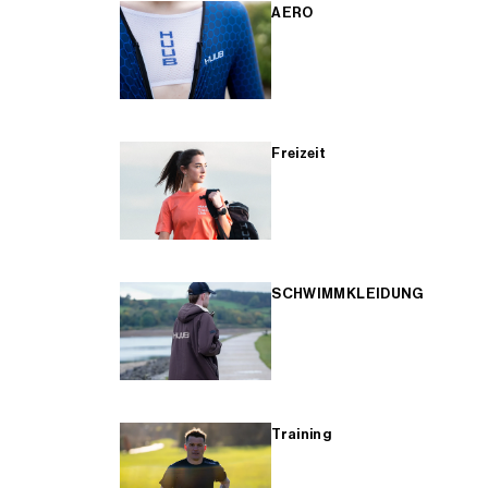
AERO
Freizeit
SCHWIMMKLEIDUNG
Training