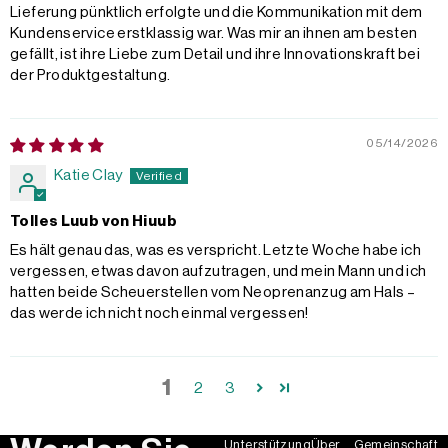
Lieferung pünktlich erfolgte und die Kommunikation mit dem
Kundenservice erstklassig war. Was mir an ihnen am besten
gefällt, ist ihre Liebe zum Detail und ihre Innovationskraft bei
der Produktgestaltung.
05/14/2026
Katie Clay
Tolles Luub von Hiuub
Es hält genau das, was es verspricht. Letzte Woche habe ich
vergessen, etwas davon aufzutragen, und mein Mann und ich
hatten beide Scheuerstellen vom Neoprenanzug am Hals –
das werde ich nicht noch einmal vergessen!
1
2
3
Unterstützung
Über
Gemeinschaft