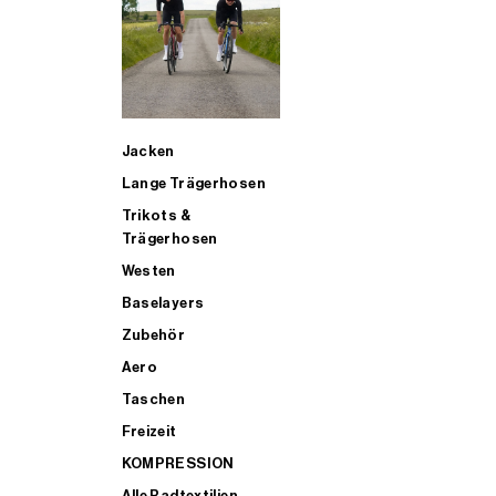
SUP
Jacken
ALLE TRIATHLONARTIKEL FÜR MÄNNER KAUFEN
Lange Trägerhosen
Trikots &
Trägerhosen
Westen
Baselayers
Zubehör
Aero
Taschen
Freizeit
KOMPRESSION
Alle Radtextilien