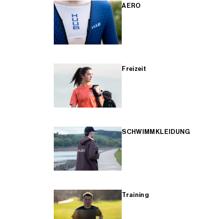
AERO
Freizeit
SCHWIMMKLEIDUNG
Training