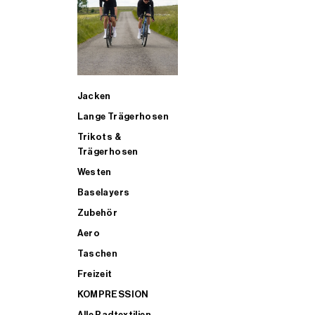
SUP
Jacken
ALLE TRIATHLONARTIKEL FÜR MÄNNER KAUFEN
Lange Trägerhosen
Trikots &
Trägerhosen
Westen
Baselayers
Zubehör
Aero
Taschen
Freizeit
KOMPRESSION
Alle Radtextilien