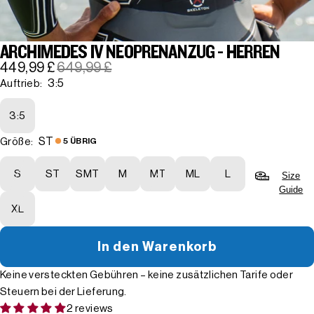
ARCHIMEDES IV NEOPRENANZUG - HERREN
449,99 £
649,99 £
3:5
Auftrieb:
3:5
ST
Größe:
5 ÜBRIG
S
ST
SMT
M
MT
ML
L
Size
Guide
XL
In den Warenkorb
Keine versteckten Gebühren – keine zusätzlichen Tarife oder
Steuern bei der Lieferung.
2 reviews