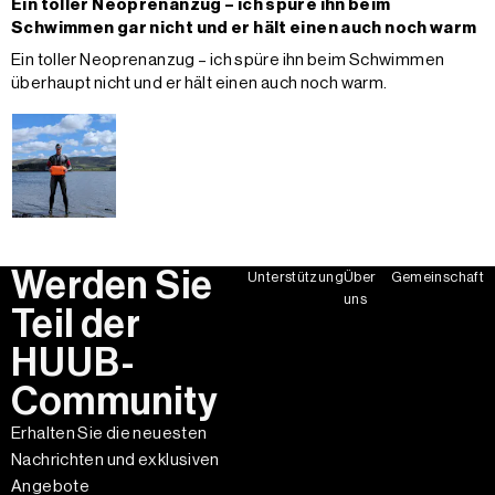
Ein toller Neoprenanzug – ich spüre ihn beim
Schwimmen gar nicht und er hält einen auch noch warm
Ein toller Neoprenanzug – ich spüre ihn beim Schwimmen
überhaupt nicht und er hält einen auch noch warm.
Werden Sie
Unterstützung
Über
Gemeinschaft
uns
Teil der
HUUB-
Community
Erhalten Sie die neuesten
Nachrichten und exklusiven
Angebote