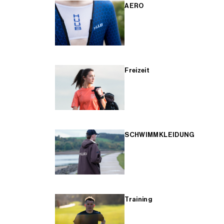
AERO
Freizeit
SCHWIMMKLEIDUNG
Training