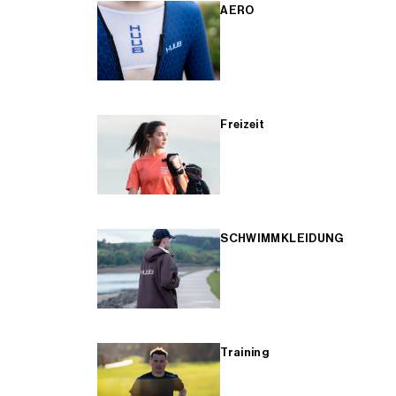
AERO
Freizeit
SCHWIMMKLEIDUNG
Training