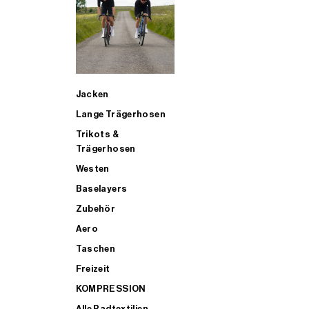
SUP
Jacken
ALLE TRIATHLONARTIKEL FÜR MÄNNER KAUFEN
Lange Trägerhosen
Trikots &
Trägerhosen
Westen
Baselayers
Zubehör
Aero
Taschen
Freizeit
KOMPRESSION
Alle Radtextilien