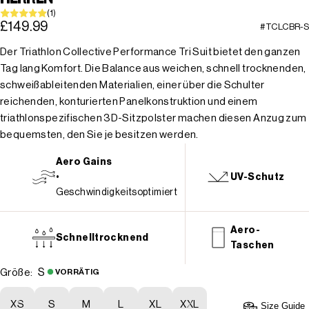
(1)
£149.99
#TCLCBR-S
Der Triathlon Collective Performance Tri Suit bietet den ganzen
Tag lang Komfort. Die Balance aus weichen, schnell trocknenden,
schweißableitenden Materialien, einer über die Schulter
reichenden, konturierten Panelkonstruktion und einem
triathlonspezifischen 3D-Sitzpolster machen diesen Anzug zum
bequemsten, den Sie je besitzen werden.
Aero Gains
•
UV-Schutz
Geschwindigkeitsoptimiert
Aero-
Schnelltrocknend
Taschen
S
Größe:
VORRÄTIG
XS
S
M
L
XL
XXL
Size Guide