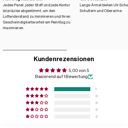
Jedes Panel, jeder Stoff und jede Kontur
Lange Ärmel bieten UV-Schut
ist präzise abgestimmt, um den
Schultern und Oberarme.
Luftwiderstand zu minimieren und Ihren
Geschwindigkeitsvorteil am Renntag zu
maximieren.
Kundenrezensionen
5,00 von 5
Basierend auf 1 Bewertung
1
0
0
0
0