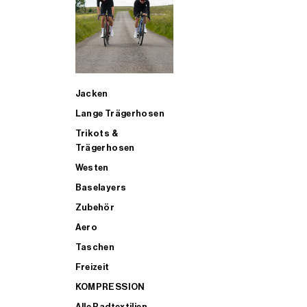
SUP
Jacken
ALLE TRIATHLONARTIKEL FÜR MÄNNER KAUFEN
Lange Trägerhosen
Trikots &
Trägerhosen
Westen
Baselayers
Zubehör
Aero
Taschen
Freizeit
KOMPRESSION
Alle Radtextilien