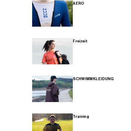
AERO
Freizeit
SCHWIMMKLEIDUNG
Training