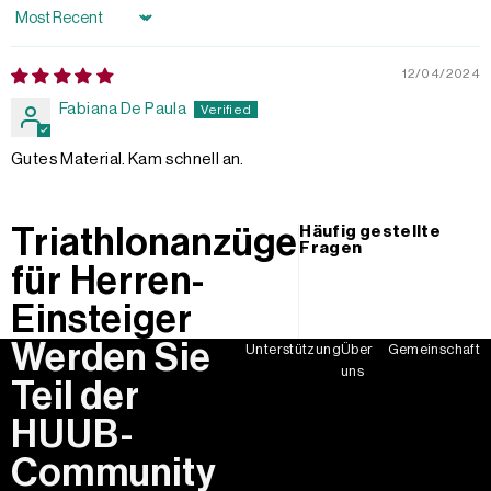
Sort by
12/04/2024
Fabiana De Paula
Gutes Material. Kam schnell an.
Triathlonanzüge
Häufig gestellte
Fragen
für Herren-
Einsteiger
Werden Sie
Unterstützung
Über
Gemeinschaft
uns
Teil der
HUUB-
Community