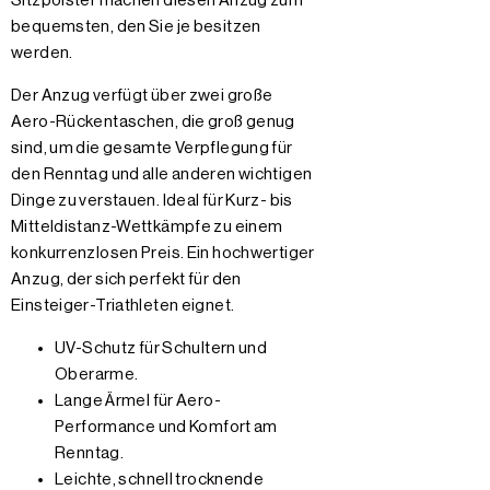
Sitzpolster machen diesen Anzug zum
bequemsten, den Sie je besitzen
werden.
Der Anzug verfügt über zwei große
Aero-Rückentaschen, die groß genug
sind, um die gesamte Verpflegung für
den Renntag und alle anderen wichtigen
Dinge zu verstauen. Ideal für Kurz- bis
Mitteldistanz-Wettkämpfe zu einem
konkurrenzlosen Preis. Ein hochwertiger
Anzug, der sich perfekt für den
Einsteiger-Triathleten eignet.
UV-Schutz für Schultern und
Oberarme.
Lange Ärmel für Aero-
Performance und Komfort am
Renntag.
Leichte, schnell trocknende