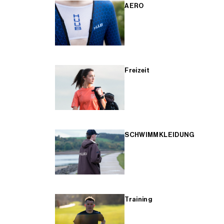
AERO
Freizeit
SCHWIMMKLEIDUNG
Training