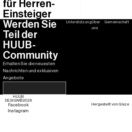
für Herren-
Einsteiger
Werden Sie
Unterstützung
Über
Gemeinschaft
uns
Teil der
HUUB-
Community
Erhalten Sie die neuesten
Nachrichten und exklusiven
Angebote
HUUB
DESIGN©
2026
Hergestellt von
Glaze
Facebook
Instagram