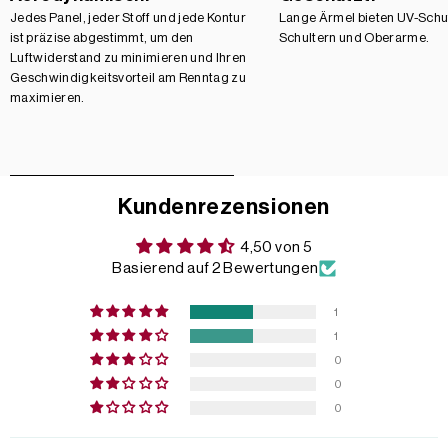
Jedes Panel, jeder Stoff und jede Kontur
Lange Ärmel bieten UV-Schut
ist präzise abgestimmt, um den
Schultern und Oberarme.
Luftwiderstand zu minimieren und Ihren
Geschwindigkeitsvorteil am Renntag zu
maximieren.
Kundenrezensionen
4,50 von 5
Basierend auf 2 Bewertungen
1
1
0
0
0