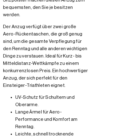
Sitzpolster machen diesen Anzug zum
bequemsten, den Sie je besitzen
werden.
Der Anzug verfügt über zwei große
Aero-Rückentaschen, die groß genug
sind, um die gesamte Verpflegung für
den Renntag und alle anderen wichtigen
Dinge zu verstauen. Ideal für Kurz- bis
Mitteldistanz-Wettkämpfe zu einem
konkurrenzlosen Preis. Ein hochwertiger
Anzug, der sich perfekt für den
Einsteiger-Triathleten eignet.
UV-Schutz für Schultern und
Oberarme.
Lange Ärmel für Aero-
Performance und Komfort am
Renntag.
Leichte, schnell trocknende