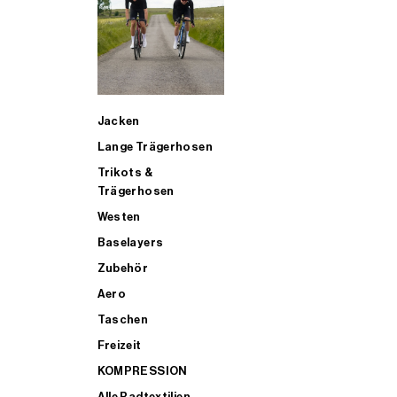
SUP
Jacken
ALLE TRIATHLONARTIKEL FÜR MÄNNER KAUFEN
Lange Trägerhosen
Trikots &
Trägerhosen
Westen
Baselayers
Zubehör
Aero
Taschen
Freizeit
KOMPRESSION
Alle Radtextilien