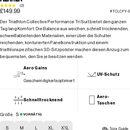
(2)
£149.99
#TCLCFY-S
Der Triathlon Collective Performance Tri Suit bietet den ganzen
Tag lang Komfort. Die Balance aus weichen, schnell trocknenden,
schweißableitenden Materialien, einer über die Schulter
reichenden, konturierten Panelkonstruktion und einem
triathlonspezifischen 3D-Sitzpolster machen diesen Anzug zum
bequemsten, den Sie je besitzen werden.
Aero Gains
•
UV-Schutz
Geschwindigkeitsoptimiert
Aero-
Schnelltrocknend
Taschen
S
Größe:
VORRÄTIG
S
M
L
XL
XXL
Size Guide