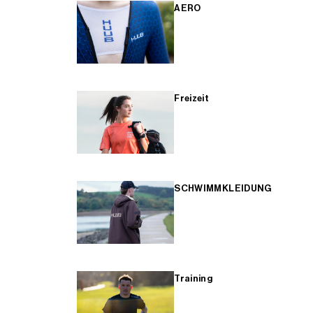
AERO
Freizeit
SCHWIMMKLEIDUNG
Training