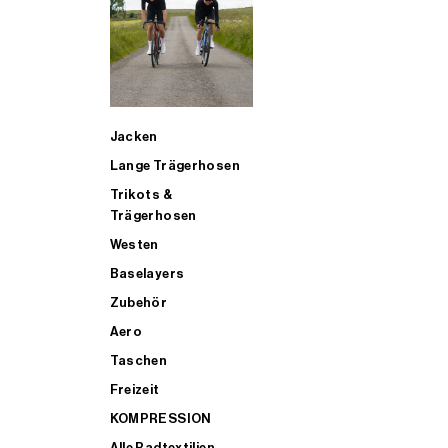
SUP
Jacken
ALLE TRIATHLONARTIKEL FÜR MÄNNER KAUFEN
Lange Trägerhosen
Trikots &
Trägerhosen
Westen
Baselayers
Zubehör
Aero
Taschen
Freizeit
KOMPRESSION
Alle Radtextilien