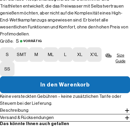
Triathleten entwickelt, die das Freiwasser mit Selbstvertrauen
genießen möchten, aber nicht auf die Komplexität eines High-
End-Wettkampfanzugs angewiesen sind. Er bietet alle
wesentlichen Funktionen und Komfort, ohne den hohen Preis von
Profimodellen.
S
Größe:
VORRÄTIG
S
SMT
M
ML
L
XL
XXL
Size
Guide
SS
In den Warenkorb
Keine versteckten Gebühren – keine zusätzlichen Tarife oder
Steuern bei der Lieferung.
Beschreibung
Versand & Rücksendungen
Das könnte Ihnen auch gefallen