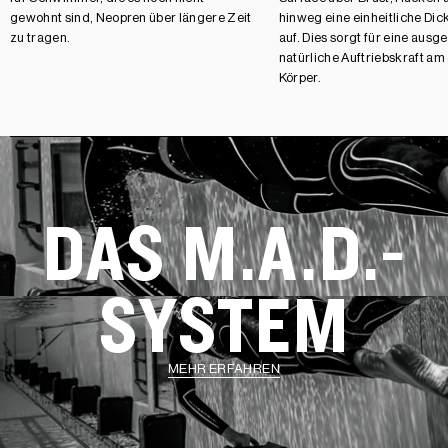
gewohnt sind, Neopren über längere Zeit
hinweg eine einheitliche Di
zu tragen.
auf. Dies sorgt für eine aus
natürliche Auftriebskraft a
Körper.
DAS M.A.D.-
SYSTEM
MEHR ERFAHREN