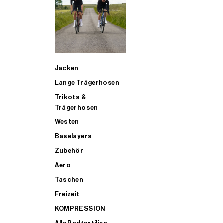
SUP
Jacken
ALLE TRIATHLONARTIKEL FÜR MÄNNER KAUFEN
Lange Trägerhosen
Trikots &
Trägerhosen
Westen
Baselayers
Zubehör
Aero
Taschen
Freizeit
KOMPRESSION
Alle Radtextilien