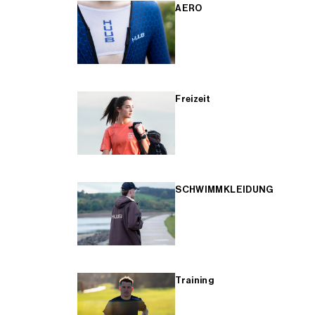
AERO
Freizeit
SCHWIMMKLEIDUNG
Training