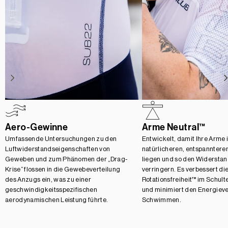
Aero-Gewinne
Arme Neutral™
Umfassende Untersuchungen zu den
Entwickelt, damit Ihre Arme i
Luftwiderstandseigenschaften von
natürlicheren, entspannteren
Geweben und zum Phänomen der „Drag-
liegen und so den Widersta
Krise“ flossen in die Gewebeverteilung
verringern. Es verbessert di
des Anzugs ein, was zu einer
Rotationsfreiheit™ im Schul
geschwindigkeitsspezifischen
und minimiert den Energieve
aerodynamischen Leistung führte.
Schwimmen.