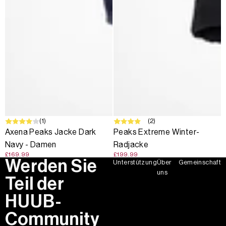
(1)
(2)
Axena Peaks Jacke Dark
Peaks Extreme Winter-
Navy - Damen
Radjacke
£169.99
£199.99
Werden Sie
Unterstützung
Über
Gemeinschaft
uns
Teil der
HUUB-
Community