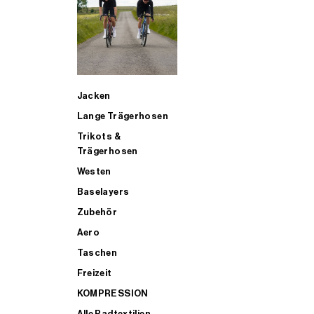
SUP
Jacken
ALLE TRIATHLONARTIKEL FÜR MÄNNER KAUFEN
Lange Trägerhosen
Trikots &
Trägerhosen
Westen
Baselayers
Zubehör
Aero
Taschen
Freizeit
KOMPRESSION
Alle Radtextilien