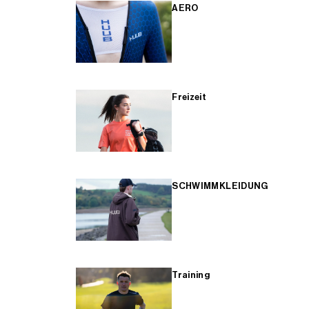
AERO
Freizeit
SCHWIMMKLEIDUNG
Training