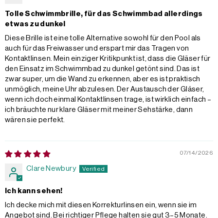
Tolle Schwimmbrille, für das Schwimmbad allerdings
etwas zu dunkel
Diese Brille ist eine tolle Alternative sowohl für den Pool als
auch für das Freiwasser und erspart mir das Tragen von
Kontaktlinsen. Mein einziger Kritikpunkt ist, dass die Gläser für
den Einsatz im Schwimmbad zu dunkel getönt sind. Das ist
zwar super, um die Wand zu erkennen, aber es ist praktisch
unmöglich, meine Uhr abzulesen. Der Austausch der Gläser,
wenn ich doch einmal Kontaktlinsen trage, ist wirklich einfach –
ich bräuchte nur klare Gläser mit meiner Sehstärke, dann
wären sie perfekt.
07/14/2026
Clare Newbury
Ich kann sehen!
Ich decke mich mit diesen Korrekturlinsen ein, wenn sie im
Angebot sind. Bei richtiger Pflege halten sie gut 3–5 Monate.