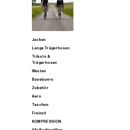
SUP
Jacken
ALLE TRIATHLONARTIKEL FÜR MÄNNER KAUFEN
Lange Trägerhosen
Trikots &
Trägerhosen
Westen
Baselayers
Zubehör
Aero
Taschen
Freizeit
KOMPRESSION
Alle Radtextilien