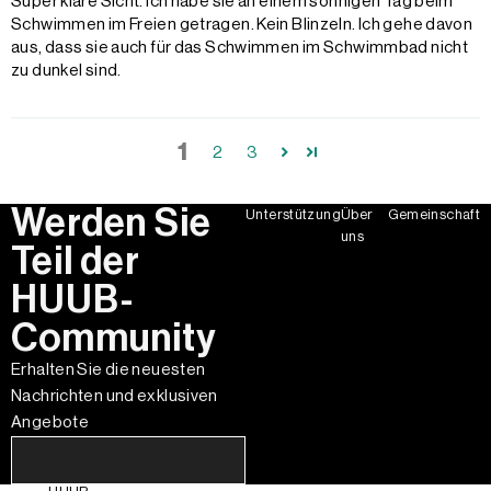
Super klare Sicht. Ich habe sie an einem sonnigen Tag beim
Schwimmen im Freien getragen. Kein Blinzeln. Ich gehe davon
aus, dass sie auch für das Schwimmen im Schwimmbad nicht
zu dunkel sind.
1
2
3
Werden Sie
Unterstützung
Über
Gemeinschaft
uns
Teil der
HUUB-
Community
Erhalten Sie die neuesten
Nachrichten und exklusiven
Angebote