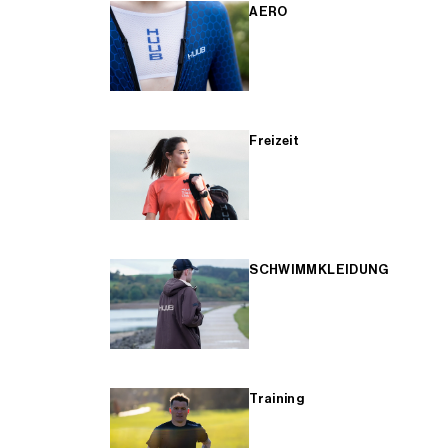
AERO
Freizeit
SCHWIMMKLEIDUNG
Training