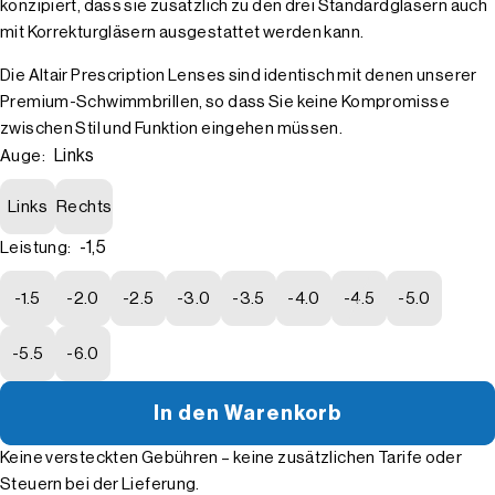
konzipiert, dass sie zusätzlich zu den drei Standardgläsern auch
mit Korrekturgläsern ausgestattet werden kann.
Die Altair Prescription Lenses sind identisch mit denen unserer
Premium-Schwimmbrillen, so dass Sie keine Kompromisse
zwischen Stil und Funktion eingehen müssen.
Links
Auge:
Links
Rechts
-1,5
Leistung:
-1.5
-2.0
-2.5
-3.0
-3.5
-4.0
-4.5
-5.0
-5.5
-6.0
In den Warenkorb
Keine versteckten Gebühren – keine zusätzlichen Tarife oder
Steuern bei der Lieferung.