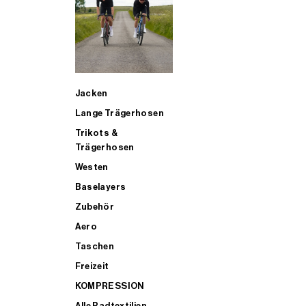
SUP
Jacken
ALLE TRIATHLONARTIKEL FÜR MÄNNER KAUFEN
Lange Trägerhosen
Trikots &
Trägerhosen
Westen
Baselayers
Zubehör
Aero
Taschen
Freizeit
KOMPRESSION
Alle Radtextilien