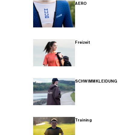
AERO
Freizeit
SCHWIMMKLEIDUNG
Training