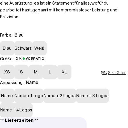
eine Ausrüstung; es ist ein Statement für alles, wofür du
gearbeitet hast, gepaart mit kompromissloser Leistung und
Präzision.
Blau
Farbe:
Blau
Schwarz
Weiß
XS
Größe:
VORRÄTIG
XS
S
M
L
XL
Size Guide
Name
Anpassung:
Name
Name + 1 Logo
Name + 2 Logos
Name + 3 Logos
Name + 4 Logos
** Lieferzeiten **