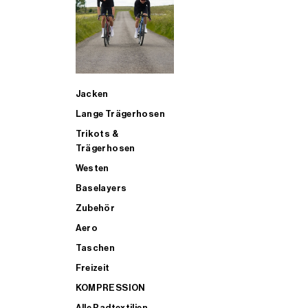
SUP
Jacken
ALLE TRIATHLONARTIKEL FÜR MÄNNER KAUFEN
Lange Trägerhosen
Trikots &
Trägerhosen
Westen
Baselayers
Zubehör
Aero
Taschen
Freizeit
KOMPRESSION
Alle Radtextilien