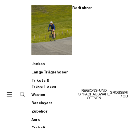
Radfahren
Jacken
Lange Trägerhosen
Trikots &
Trägerhosen
GROSSBRITANNIEN
Kontakt
Westen
/ GBP £
Baselayers
Zubehör
Aero
Freizeit