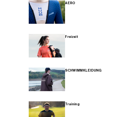
AERO
Freizeit
SCHWIMMKLEIDUNG
Training