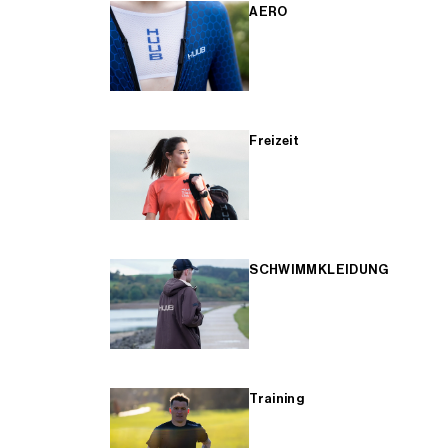
AERO
Freizeit
SCHWIMMKLEIDUNG
Training