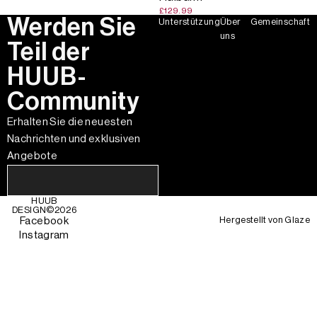
£129.99
Werden Sie
Unterstützung
Über
Gemeinschaft
uns
Teil der
HUUB-
Community
Erhalten Sie die neuesten
Nachrichten und exklusiven
Angebote
HUUB
DESIGN©
2026
Hergestellt von
Glaze
Facebook
Instagram