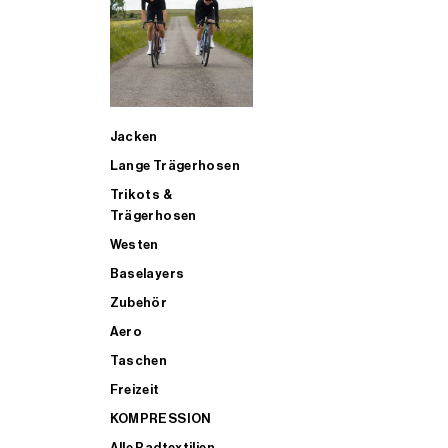
SUP
Jacken
ALLE TRIATHLONARTIKEL FÜR MÄNNER KAUFEN
Lange Trägerhosen
Trikots &
Trägerhosen
Westen
Baselayers
Zubehör
Aero
Taschen
Freizeit
KOMPRESSION
Alle Radtextilien