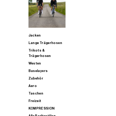
SUP
Jacken
ALLE TRIATHLONARTIKEL FÜR MÄNNER KAUFEN
Lange Trägerhosen
Trikots &
Trägerhosen
Westen
Baselayers
Zubehör
Aero
Taschen
Freizeit
KOMPRESSION
Alle Radtextilien