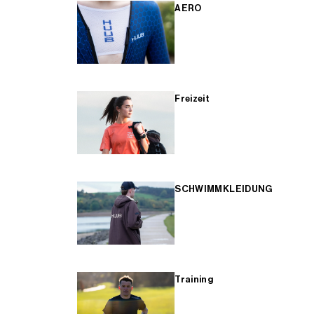
AERO
Freizeit
SCHWIMMKLEIDUNG
Training