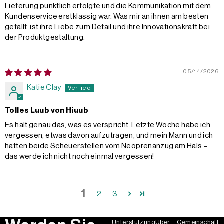
Lieferung pünktlich erfolgte und die Kommunikation mit dem
Kundenservice erstklassig war. Was mir an ihnen am besten
gefällt, ist ihre Liebe zum Detail und ihre Innovationskraft bei
der Produktgestaltung.
05/14/2026
Katie Clay
Tolles Luub von Hiuub
Es hält genau das, was es verspricht. Letzte Woche habe ich
vergessen, etwas davon aufzutragen, und mein Mann und ich
hatten beide Scheuerstellen vom Neoprenanzug am Hals –
das werde ich nicht noch einmal vergessen!
1
2
3
Unterstützung
Über
Gemeinschaft