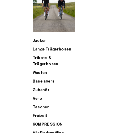
SUP
Jacken
ALLE TRIATHLONARTIKEL FÜR MÄNNER KAUFEN
Lange Trägerhosen
Trikots &
Trägerhosen
Westen
Baselayers
Zubehör
Aero
Taschen
Freizeit
KOMPRESSION
Alle Radtextilien