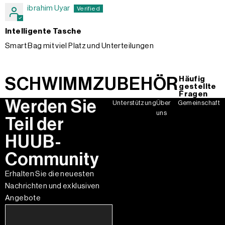
ibrahim Uyar
Intelligente Tasche
Smart Bag mit viel Platz und Unterteilungen
SCHWIMMZUBEHÖR
Häufig
gestellte
Fragen
Werden Sie
Unterstützung
Über
Gemeinschaft
uns
Teil der
HUUB-
Community
Erhalten Sie die neuesten
Nachrichten und exklusiven
Angebote