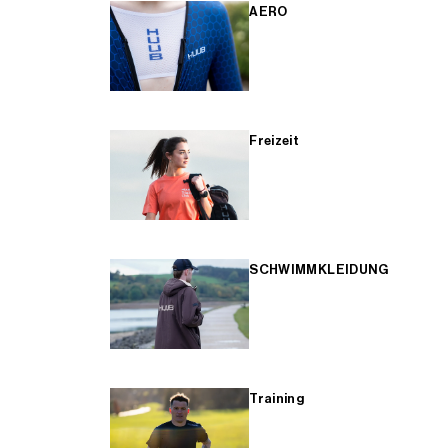
AERO
Freizeit
SCHWIMMKLEIDUNG
Training