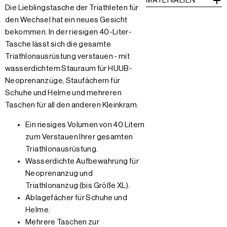
MATERIALIEN
Die Lieblingstasche der Triathleten für
den Wechsel hat ein neues Gesicht
bekommen. In der riesigen 40-Liter-
Tasche lässt sich die gesamte
Triathlonausrüstung verstauen - mit
wasserdichtem Stauraum für HUUB-
Neoprenanzüge, Staufächern für
Schuhe und Helme und mehreren
Taschen für all den anderen Kleinkram.
Ein riesiges Volumen von 40 Litern
zum Verstauen Ihrer gesamten
Triathlonausrüstung.
Wasserdichte Aufbewahrung für
Neoprenanzug und
Triathlonanzug (bis Größe XL).
Ablagefächer für Schuhe und
Helme.
Mehrere Taschen zur