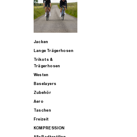
SUP
Jacken
ALLE TRIATHLONARTIKEL FÜR MÄNNER KAUFEN
Lange Trägerhosen
Trikots &
Trägerhosen
Westen
Baselayers
Zubehör
Aero
Taschen
Freizeit
KOMPRESSION
Alle Radtextilien