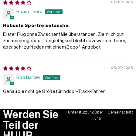
06/19/2025
Robin Thorp
Robuste Sportreisetasche.
Erster Flug ohne Zwischenfälle überstanden. Ziemlich gut
zusammengebaut. Langlebigkeit bleibt abzuwarten. Teuer,
aber sehr zufrieden mit einem Bogof-Angebot.
05/07/2025
Bob Barber
Genau die richtige Größe für Indoor-Track-Fahrer!
Werden Sie
Unterstützung
Über
Gemeinschaft
uns
Teil der
HUUB-