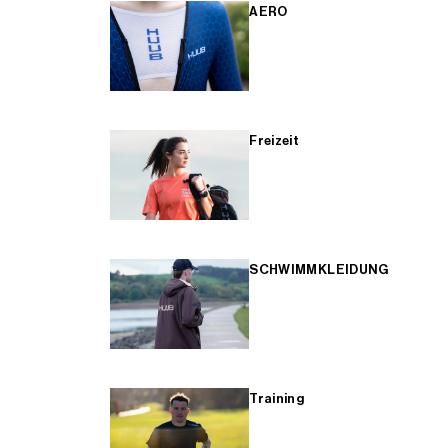
AERO
Freizeit
SCHWIMMKLEIDUNG
Training