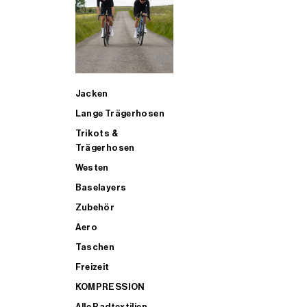
SUP
Jacken
ALLE TRIATHLONARTIKEL FÜR MÄNNER KAUFEN
Lange Trägerhosen
Trikots &
Trägerhosen
Westen
Baselayers
Zubehör
Aero
Taschen
Freizeit
KOMPRESSION
Alle Radtextilien