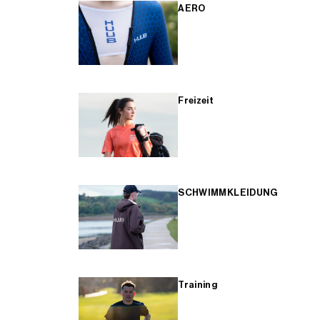
AERO
Freizeit
SCHWIMMKLEIDUNG
Training