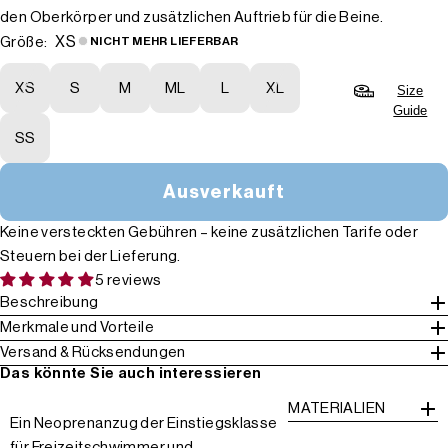
den Oberkörper und zusätzlichen Auftrieb für die Beine.
XS
Größe:
NICHT MEHR LIEFERBAR
XS
S
M
ML
L
XL
Size
Guide
SS
Ausverkauft
Keine versteckten Gebühren – keine zusätzlichen Tarife oder
Steuern bei der Lieferung.
5 reviews
Beschreibung
Merkmale und Vorteile
Versand & Rücksendungen
Das könnte Sie auch interessieren
MATERIALIEN
Ein Neoprenanzug der Einstiegsklasse
für Freizeitschwimmer und