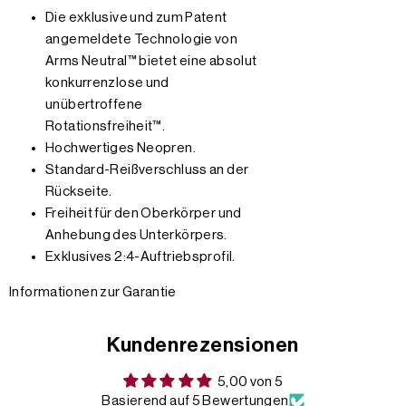
Die exklusive und zum Patent
angemeldete Technologie von
Arms Neutral™ bietet eine absolut
konkurrenzlose und
unübertroffene
Rotationsfreiheit™.
Hochwertiges Neopren.
Standard-Reißverschluss an der
Rückseite.
Freiheit für den Oberkörper und
Anhebung des Unterkörpers.
Exklusives 2:4-Auftriebsprofil.
Informationen zur Garantie
Kundenrezensionen
5,00 von 5
Basierend auf 5 Bewertungen