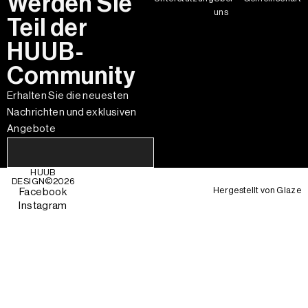
Werden Sie
uns
Teil der
HUUB-
Community
Erhalten Sie die neuesten
Nachrichten und exklusiven
Angebote
HUUB
DESIGN©
2026
Hergestellt von
Glaze
Facebook
Instagram