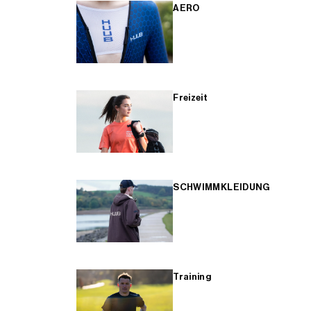
AERO
Freizeit
SCHWIMMKLEIDUNG
Training