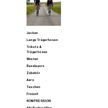
SUP
Jacken
ALLE TRIATHLONARTIKEL FÜR MÄNNER KAUFEN
Lange Trägerhosen
Trikots &
Trägerhosen
Westen
Baselayers
Zubehör
Aero
Taschen
Freizeit
KOMPRESSION
Alle Radtextilien