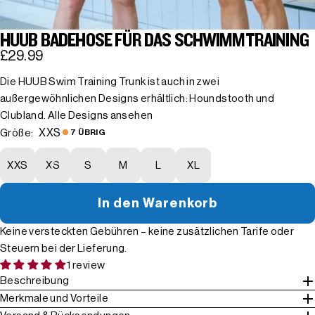
HUUB BADEHOSE FÜR DAS SCHWIMMTRAINING
£29.99
Die HUUB Swim Training Trunk ist auch in zwei
außergewöhnlichen Designs erhältlich: Houndstooth und
Clubland.
Alle Designs ansehen
XXS
Größe:
7 ÜBRIG
XXS
XS
S
M
L
XL
In den Warenkorb
Keine versteckten Gebühren – keine zusätzlichen Tarife oder
Steuern bei der Lieferung.
1 review
Beschreibung
Merkmale und Vorteile