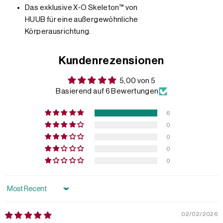
Das exklusive X-O Skeleton™ von
HUUB für eine außergewöhnliche
Körperausrichtung.
Kundenrezensionen
5,00 von 5
Basierend auf 6 Bewertungen
6
0
0
0
0
Sort by
02/02/2026