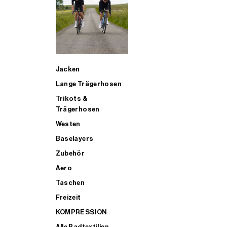
SUP
Jacken
ALLE TRIATHLONARTIKEL FÜR MÄNNER KAUFEN
Lange Trägerhosen
Trikots &
Trägerhosen
Westen
Baselayers
Zubehör
Aero
Taschen
Freizeit
KOMPRESSION
Alle Radtextilien