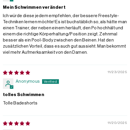
Mein Schwimmen verändert
Ich würde diese jedem empfehlen, der bessere Freestyle-
Techniken lernen möchte! Es ist buchstäblich so, als hätte man
einen Trainer, der neben einem herläuft, den Po hochhält und
einem die richtige Körperhaltung/Position zeigt. Zehnmal
besser als ein Pool-Body zwischen den Beinen. Hat den
zusätzlichen Vorteil, dass es auch gut aussieht. Man bekommt
viel mehr Aufmerksamkeit von den Damen.
11/23/2025
Anonymous
tolles Schwimmen
Tolle Badeshorts
11/20/2025