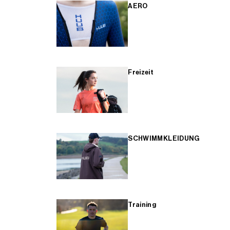
AERO
Freizeit
SCHWIMMKLEIDUNG
Training