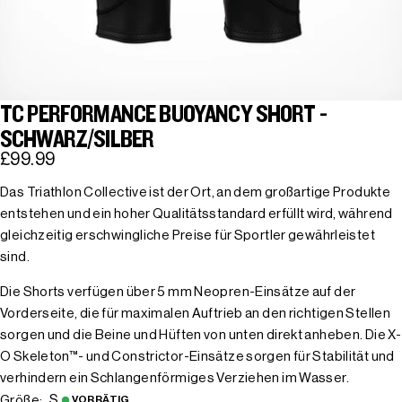
TC PERFORMANCE BUOYANCY SHORT -
SCHWARZ/SILBER
£99.99
Das Triathlon Collective ist der Ort, an dem großartige Produkte
entstehen und ein hoher Qualitätsstandard erfüllt wird, während
gleichzeitig erschwingliche Preise für Sportler gewährleistet
sind.
Die Shorts verfügen über 5 mm Neopren-Einsätze auf der
Vorderseite, die für maximalen Auftrieb an den richtigen Stellen
sorgen und die Beine und Hüften von unten direkt anheben. Die X-
O Skeleton™- und Constrictor-Einsätze sorgen für Stabilität und
verhindern ein Schlangenförmiges Verziehen im Wasser.
S
Größe:
VORRÄTIG