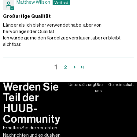
Matthew Wilson
Großartige Qualität
Länger als ich bisher verwendet habe, aber von
hervorragender Qualität.
Ich würde gerne den Kordelzug verstauen, aber er bleibt
sichtbar.
1
2
Werden Sie
Unterstützung
Über
Gemeinschaft
uns
Teil der
HUUB-
Community
Erhalten Sie die neuesten
Nachrichten und exklusiven