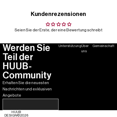
Kundenrezensionen
Seien Sie der Erste, der eine Bewertung schreibt
Werden Sie
Unterstützung
Über
Gemeinschaft
uns
Teil der
HUUB-
Community
Erhalten Sie die neuesten
Nachrichten und exklusiven
Angebote
HUUB
DESIGN©
2026