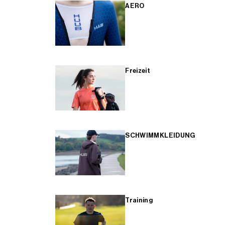
AERO
Freizeit
SCHWIMMKLEIDUNG
Training