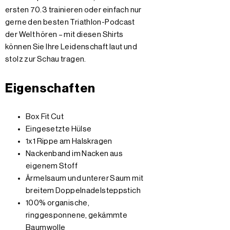
ersten 70.3 trainieren oder einfach nur
gerne den besten Triathlon-Podcast
der Welt hören – mit diesen Shirts
können Sie Ihre Leidenschaft laut und
stolz zur Schau tragen.
Eigenschaften
Box Fit Cut
Eingesetzte Hülse
1x1 Rippe am Halskragen
Nackenband im Nacken aus
eigenem Stoff
Ärmelsaum und unterer Saum mit
breitem Doppelnadelsteppstich
100% organische,
ringgesponnene, gekämmte
Baumwolle