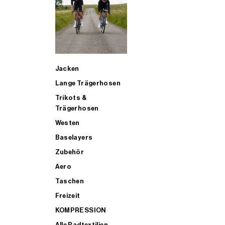
SUP
Jacken
ALLE TRIATHLONARTIKEL FÜR MÄNNER KAUFEN
Lange Trägerhosen
Trikots &
Trägerhosen
Westen
Baselayers
Zubehör
Aero
Taschen
Freizeit
KOMPRESSION
Alle Radtextilien