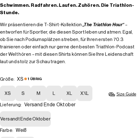
Schwimmen. Radfahren. Laufen. Zuhören. Die Triathlon-
Stunde.
Wir präsentieren die T-Shirt-Kollektion
„The Triathlon Hour“
–
entworfen für Sportler, die diesen Sport leben und atmen. Egal,
ob Sie nach Podiumsplätzen streben, für Ihren ersten 70.3
trainieren oder einfach nur gerne den besten Triathlon-Podcast
der Welt hören – mit diesen Shirts können Sie Ihre Leidenschaft
laut und stolz zur Schau tragen.
XS
Größe:
1 ÜBRIG
XS
S
M
L
XL
XXL
Size Guide
Versand Ende Oktober
Lieferung:
Versandt Ende Oktober
Weiß
Farbe: