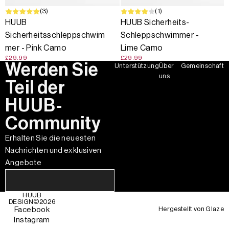
(3)
(1)
HUUB
HUUB Sicherheits-
Sicherheitsschleppschwim
Schleppschwimmer -
mer - Pink Camo
Lime Camo
£29.99
£29.99
Werden Sie
Unterstützung
Über
Gemeinschaft
uns
Teil der
HUUB-
Community
Erhalten Sie die neuesten
Nachrichten und exklusiven
Angebote
HUUB
DESIGN©
2026
Hergestellt von
Glaze
Facebook
Instagram