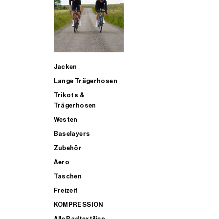
SUP
Jacken
ALLE TRIATHLONARTIKEL FÜR MÄNNER KAUFEN
Lange Trägerhosen
Trikots &
Trägerhosen
Westen
Baselayers
Zubehör
Aero
Taschen
Freizeit
KOMPRESSION
Alle Radtextilien