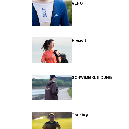
AERO
Freizeit
SCHWIMMKLEIDUNG
Training