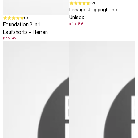
AUSVERKAUFT
(2)
Lässige Jogginghose –
Unisex
(1)
£49.99
Foundation 2 in 1
Laufshorts – Herren
£49.99