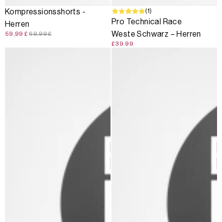
SALE
(1)
Kompressionsshorts -
Pro Technical Race
Herren
Weste Schwarz – Herren
59,99 £
69,99 £
£39.99