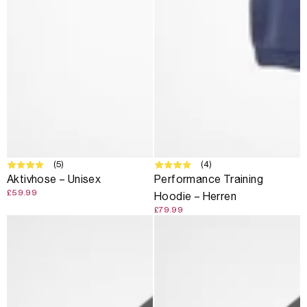
(5)
(4)
Aktivhose – Unisex
Performance Training
£59.99
Hoodie – Herren
£79.99