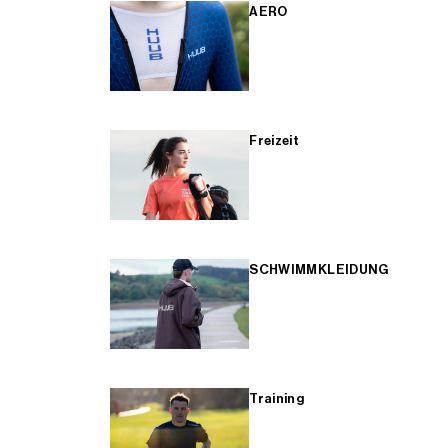
AERO
Freizeit
SCHWIMMKLEIDUNG
Training