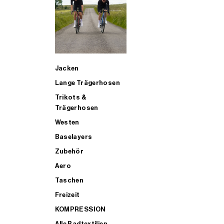
SUP
Jacken
ALLE TRIATHLONARTIKEL FÜR MÄNNER KAUFEN
Lange Trägerhosen
Trikots &
Trägerhosen
Westen
Baselayers
Zubehör
Aero
Taschen
Freizeit
KOMPRESSION
Alle Radtextilien