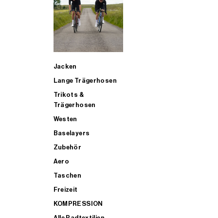
SUP
Jacken
ALLE TRIATHLONARTIKEL FÜR MÄNNER KAUFEN
Lange Trägerhosen
Trikots &
Trägerhosen
Westen
Baselayers
Zubehör
Aero
Taschen
Freizeit
KOMPRESSION
Alle Radtextilien