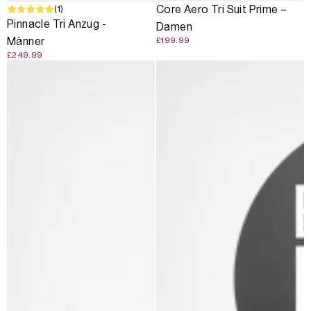
(1)
Core Aero Tri Suit Prime –
Pinnacle Tri Anzug -
Damen
Männer
£199.99
£249.99