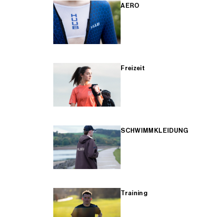
AERO
Freizeit
SCHWIMMKLEIDUNG
Training