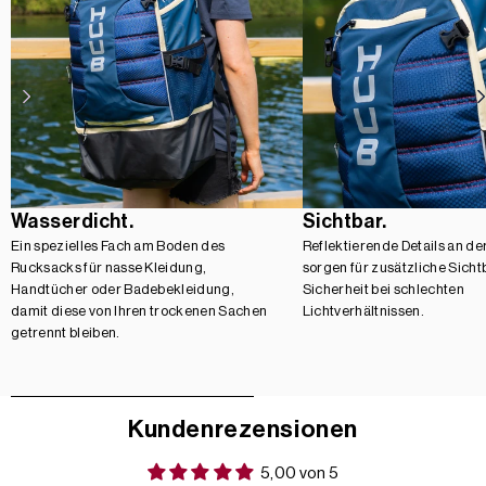
Wasserdicht.
Sichtbar.
Ein spezielles Fach am Boden des
Reflektierende Details an d
Rucksacks für nasse Kleidung,
sorgen für zusätzliche Sicht
Handtücher oder Badebekleidung,
Sicherheit bei schlechten
damit diese von Ihren trockenen Sachen
Lichtverhältnissen.
getrennt bleiben.
Kundenrezensionen
5,00 von 5