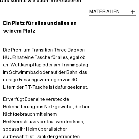
Das könnte Sie auch interessieren
MATERIALIEN
Ein Platz für alles und alles an
seinem Platz
Die Premium Transition Three Bag von
HUUB hat eine Tasche für alles, egal ob
am Wettkampftag oder am Trainingstag,
im Schwimmbad oder auf der Bahn, das
riesige Fassungsvermögen von 40
Litern der TT-Tasche ist dafür geeignet.
Er verfügt über eine versteckte
Helmhalterung aus Netzgewebe, die bei
Nichtgebrauch mit einem
Reißverschluss verstaut werden kann,
sodass Ihr Helm überall sicher
aufbewahrt ist. Dank der getrennten