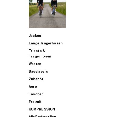
SUP
Jacken
ALLE TRIATHLONARTIKEL FÜR MÄNNER KAUFEN
Lange Trägerhosen
Trikots &
Trägerhosen
Westen
Baselayers
Zubehör
Aero
Taschen
Freizeit
KOMPRESSION
Alle Radtextilien