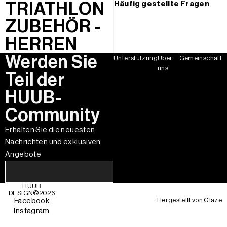
TRIATHLON
Häufig gestellte Fragen
ZUBEHÖR -
HERREN
Werden Sie
Unterstützung
Über
Gemeinschaft
uns
Teil der
HUUB-
Community
Erhalten Sie die neuesten
Nachrichten und exklusiven
Angebote
HUUB
DESIGN©
2026
Hergestellt von
Glaze
Facebook
Instagram