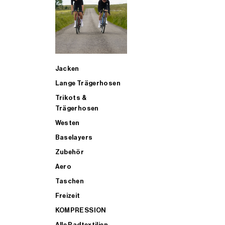
SUP
Jacken
ALLE TRIATHLONARTIKEL FÜR MÄNNER KAUFEN
Lange Trägerhosen
Trikots &
Trägerhosen
Westen
Baselayers
Zubehör
Aero
Taschen
Freizeit
KOMPRESSION
Alle Radtextilien