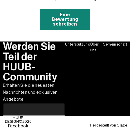
Eine
Bewertung
schreiben
Werden Sie
Unterstützung
Über
Gemeinschaft
uns
Teil der
HUUB-
Community
Erhalten Sie die neuesten
Nachrichten und exklusiven
Angebote
HUUB
DESIGN©
2026
Hergestellt von
Glaze
Facebook