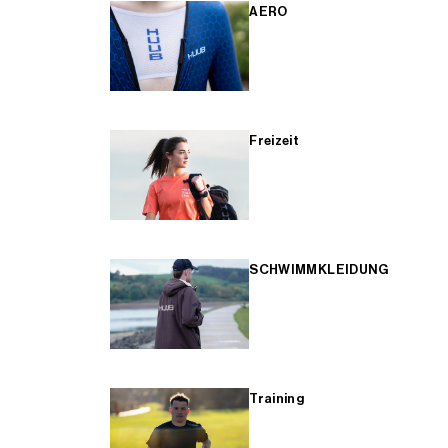
AERO
Freizeit
SCHWIMMKLEIDUNG
Training