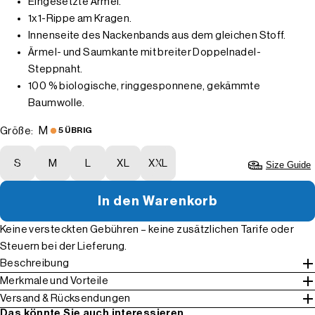
Eingesetzte Ärmel.
1x1-Rippe am Kragen.
Innenseite des Nackenbands aus dem gleichen Stoff.
Ärmel- und Saumkante mit breiter Doppelnadel-
Steppnaht.
100 % biologische, ringgesponnene, gekämmte
Baumwolle.
M
Größe:
5 ÜBRIG
S
M
L
XL
XXL
Size Guide
In den Warenkorb
Keine versteckten Gebühren – keine zusätzlichen Tarife oder
Steuern bei der Lieferung.
Beschreibung
Merkmale und Vorteile
Versand & Rücksendungen
Das könnte Sie auch interessieren