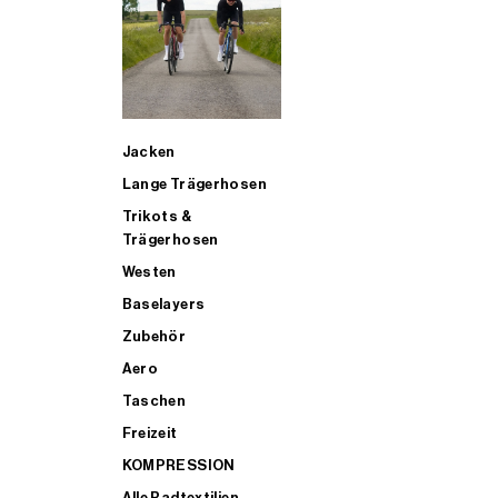
SUP
Jacken
ALLE TRIATHLONARTIKEL FÜR MÄNNER KAUFEN
Lange Trägerhosen
Trikots &
Trägerhosen
Westen
Baselayers
Zubehör
Aero
Taschen
Freizeit
KOMPRESSION
Alle Radtextilien