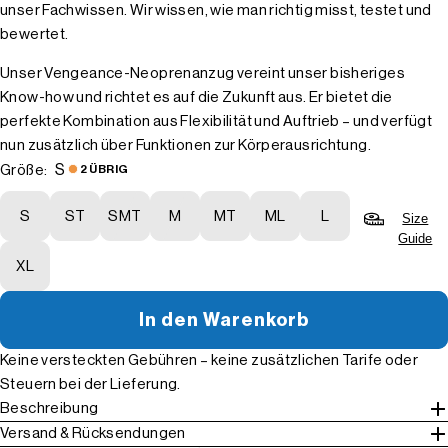
unser Fachwissen. Wir wissen, wie man richtig misst, testet und
bewertet.
Unser Vengeance-Neoprenanzug vereint unser bisheriges
Know-how und richtet es auf die Zukunft aus. Er bietet die
perfekte Kombination aus Flexibilität und Auftrieb – und verfügt
nun zusätzlich über Funktionen zur Körperausrichtung.
S
Größe:
2 ÜBRIG
S
ST
SMT
M
MT
ML
L
Size
Guide
XL
In den Warenkorb
Keine versteckten Gebühren – keine zusätzlichen Tarife oder
Steuern bei der Lieferung.
Beschreibung
Versand & Rücksendungen