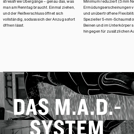
stressfreie Übergänge – genau das, was
Minimum reduziert (3 mm N
man am Renntag braucht. Einmal ziehen,
Ermüdungserscheinungen ve
und der Reißverschluss öffnet sich
und unübertroffene Flexibilitä
vollständig, sodass sich der Anzug sofort
Spezieller 5-mm-Schaumstof
öffnen lässt.
Beinen und im Unterkörper s
hingegen für zusätzlichen Au
DAS M.A.D.-
SYSTEM