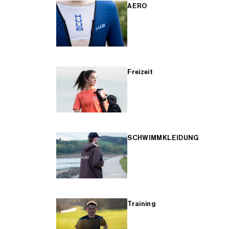
AERO
Freizeit
SCHWIMMKLEIDUNG
Training