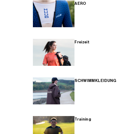
AERO
Freizeit
SCHWIMMKLEIDUNG
Training