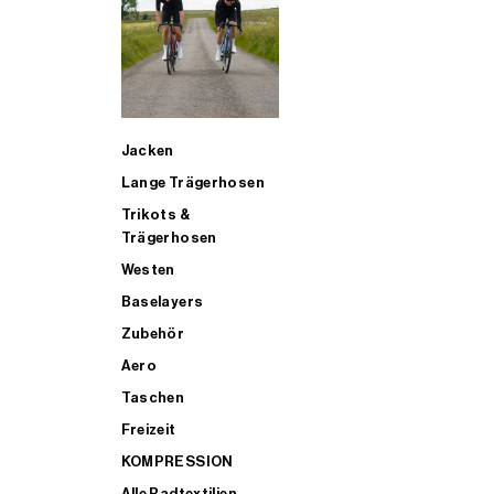
SUP
Jacken
ALLE TRIATHLONARTIKEL FÜR MÄNNER KAUFEN
Lange Trägerhosen
Trikots &
Trägerhosen
Westen
Baselayers
Zubehör
Aero
Taschen
Freizeit
KOMPRESSION
Alle Radtextilien