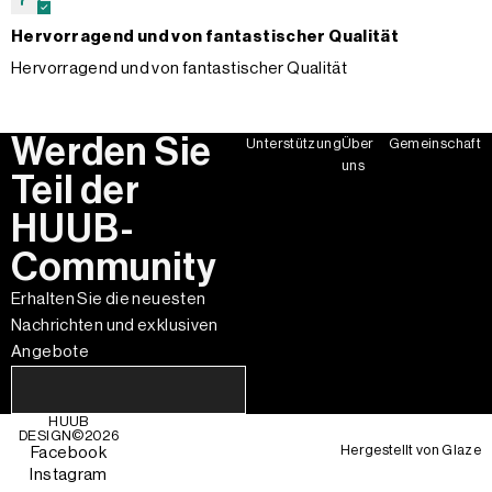
Hervorragend und von fantastischer Qualität
Hervorragend und von fantastischer Qualität
Werden Sie
Unterstützung
Über
Gemeinschaft
uns
Teil der
HUUB-
Community
Erhalten Sie die neuesten
Nachrichten und exklusiven
Angebote
HUUB
DESIGN©
2026
Hergestellt von
Glaze
Facebook
Instagram