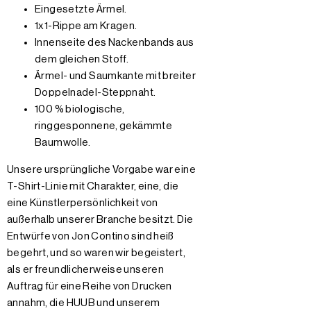
Eingesetzte Ärmel.
1x1-Rippe am Kragen.
Innenseite des Nackenbands aus
dem gleichen Stoff.
Ärmel- und Saumkante mit breiter
Doppelnadel-Steppnaht.
100 % biologische,
ringgesponnene, gekämmte
Baumwolle.
Unsere ursprüngliche Vorgabe war eine
T-Shirt-Linie mit Charakter, eine, die
eine Künstlerpersönlichkeit von
außerhalb unserer Branche besitzt. Die
Entwürfe von Jon Contino sind heiß
begehrt, und so waren wir begeistert,
als er freundlicherweise unseren
Auftrag für eine Reihe von Drucken
annahm, die HUUB und unserem