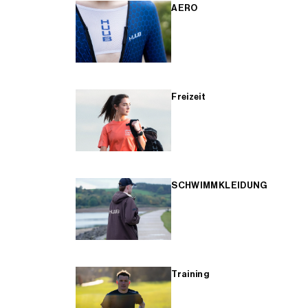
AERO
Freizeit
SCHWIMMKLEIDUNG
Training