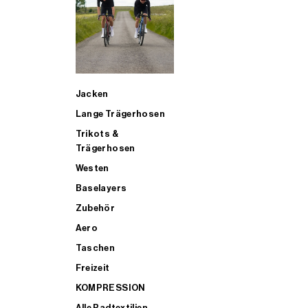
SUP
Jacken
ALLE TRIATHLONARTIKEL FÜR MÄNNER KAUFEN
Lange Trägerhosen
Trikots &
Trägerhosen
Westen
Baselayers
Zubehör
Aero
Taschen
Freizeit
KOMPRESSION
Alle Radtextilien