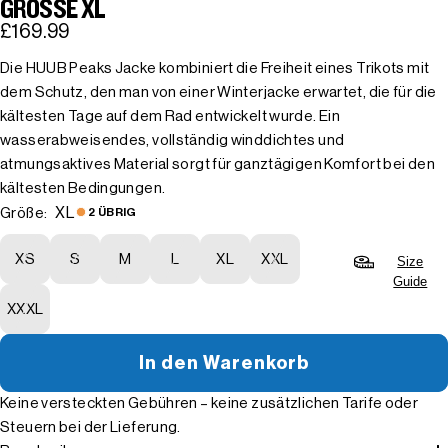
GRÖSSE XL
£169.99
Die HUUB Peaks Jacke kombiniert die Freiheit eines Trikots mit
dem Schutz, den man von einer Winterjacke erwartet, die für die
kältesten Tage auf dem Rad entwickelt wurde. Ein
wasserabweisendes, vollständig winddichtes und
atmungsaktives Material sorgt für ganztägigen Komfort bei den
kältesten Bedingungen.
XL
Größe:
2 ÜBRIG
XS
S
M
L
XL
XXL
Size
Guide
XXXL
In den Warenkorb
Keine versteckten Gebühren – keine zusätzlichen Tarife oder
Steuern bei der Lieferung.