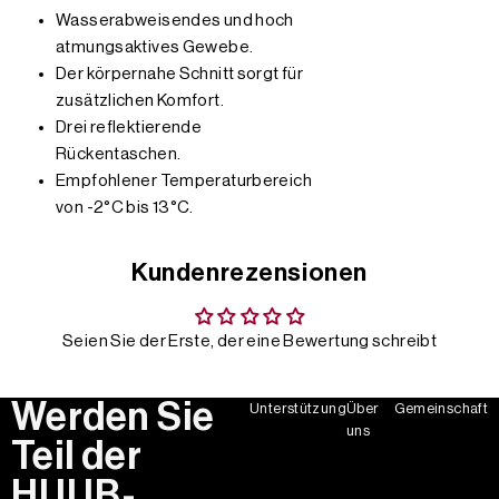
Wasserabweisendes und hoch
atmungsaktives Gewebe.
Der körpernahe Schnitt sorgt für
zusätzlichen Komfort.
Drei reflektierende
Rückentaschen.
Empfohlener Temperaturbereich
von -2°C bis 13°C.
Kundenrezensionen
Seien Sie der Erste, der eine Bewertung schreibt
Werden Sie
Unterstützung
Über
Gemeinschaft
uns
Teil der
HUUB-